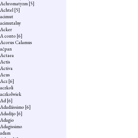
Achromatyzm
[5]
Achtel
[5]
acimut
acimutalny
Acker
A conto
[6]
Acorus Calamus
aćpan
Actaea
Actis
Activa
Acus
Acz
[6]
aczkoli
aczkolwiek
Ad
[6]
Adadżissimo
[6]
Adadżjo
[6]
Adagio
Adagissimo
adam