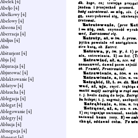
Abelek
[4]
Abeljo
[4]
Abelkowy
[4]
Abelowy
[4]
Abeona
[4]
Aberracja
[4]
Abiljus
[4]
Abis
Abiturjent
[4]
Abja
[4]
Abjuracja
[4]
Abjurować
[4]
Ablaktowanie
[4]
Ablatyw
[4]
Abłaucha
[4]
Ablegacja
[4]
Ablegat
[4]
Ablegowanie
[4]
Ablegry
[4]
Ablucja
[4]
Abnegacja
[4]
Abnegat
[4]