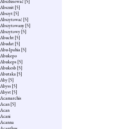
Abszlusować
[5]
Absznit
[5]
Abszyt
[5]
Abszytować
[5]
Abszytowany
[5]
Abszytowy
[5]
Abucht
[5]
Abudat
[5]
Abu-Ipahia
[5]
Abukepo
Abukeps
[5]
Abukesb
[5]
Abutaka
[5]
Aby
[5]
Abyss
[5]
Abyst
[5]
Acamarchis
Acan
[5]
Acan
Acani
Acanna
Acanthus