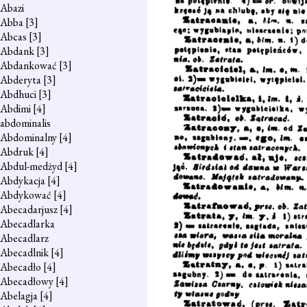
Abazi
Abba
[3]
Abcas
[3]
Abdank
[3]
Abdankować
[3]
Abderyta
[3]
Abdhuci
[3]
Abdimi
[4]
abdominalis
Abdominalny
[4]
Abdruk
[4]
Abdul-medżyd
[4]
Abdykacja
[4]
Abdykować
[4]
Abecadarjusz
[4]
Abecadlarka
Abecadlarz
Abecadlnik
[4]
Abecadło
[4]
Abecadłowy
[4]
Abelagja
[4]