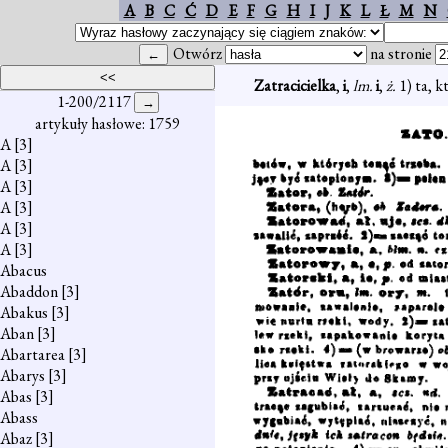
A
B
C
Ć
D
E
F
G
H
I
J
K
L
Ł
M
N
Otwórz
na stronie
Zatracicielka
,
i
,
lm.
i
,
ż.
1) ta, k
1-200/2117
artykuły hasłowe: 1759
A
[3]
A
[3]
A
[3]
A
[3]
A
[3]
A
[3]
Abacus
Abaddon
[3]
Abakus
[3]
Aban
[3]
Abartarea
[3]
Abarys
[3]
Abas
[3]
Abass
Abaz
[3]