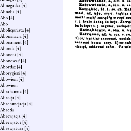
Abnegatka
[4]
Abnoba
[4]
Abo
[4]
Abo
Abolicjonista
[4]
Abominacja
[4]
Abonament
[4]
Abonda
[4]
Abonent
[4]
Abonować
[4]
Abordaż
[4]
Aborygieni
[4]
Abowiem
[4]
Abowiem
Abrahamita
[4]
Abrecja
[4]
Abrenuncjacja
[4]
Abretia
Abrewjacja
[4]
Abrewjator
[4]
Abrewjatura
[4]