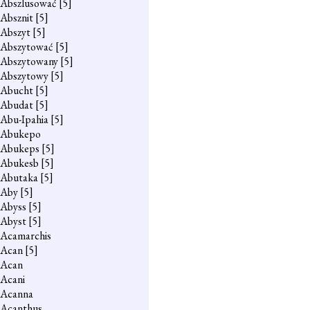
Abszlusować
[5]
Absznit
[5]
Abszyt
[5]
Abszytować
[5]
Abszytowany
[5]
Abszytowy
[5]
Abucht
[5]
Abudat
[5]
Abu-Ipahia
[5]
Abukepo
Abukeps
[5]
Abukesb
[5]
Abutaka
[5]
Aby
[5]
Abyss
[5]
Abyst
[5]
Acamarchis
Acan
[5]
Acan
Acani
Acanna
Acanthus