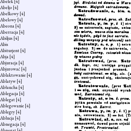
Abelek
[4]
Abeljo
[4]
Abelkowy
[4]
Abelowy
[4]
Abeona
[4]
Aberracja
[4]
Abiljus
[4]
Abis
Abiturjent
[4]
Abja
[4]
Abjuracja
[4]
Abjurować
[4]
Ablaktowanie
[4]
Ablatyw
[4]
Abłaucha
[4]
Ablegacja
[4]
Ablegat
[4]
Ablegowanie
[4]
Ablegry
[4]
Ablucja
[4]
Abnegacja
[4]
Abnegat
[4]