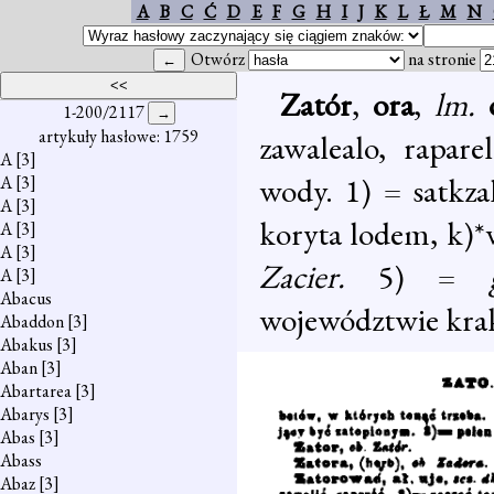
A
B
C
Ć
D
E
F
G
H
I
J
K
L
Ł
M
N
Otwórz
na stronie
Zatór
,
ora
,
lm.
1-200/2117
artykuły hasłowe: 1759
zawalealo, rapare
A
[3]
wody. 1) = satkza
A
[3]
A
[3]
koryta lodem, k)*
A
[3]
A
[3]
Zacier.
5) =
A
[3]
Abacus
województwie krak
Abaddon
[3]
Abakus
[3]
Aban
[3]
Abartarea
[3]
Abarys
[3]
Abas
[3]
Abass
Abaz
[3]