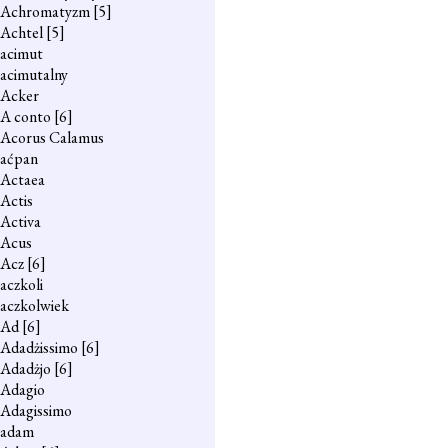
Achromatyzm
[5]
Achtel
[5]
acimut
acimutalny
Acker
A conto
[6]
Acorus Calamus
aćpan
Actaea
Actis
Activa
Acus
Acz
[6]
aczkoli
aczkolwiek
Ad
[6]
Adadżissimo
[6]
Adadżjo
[6]
Adagio
Adagissimo
adam