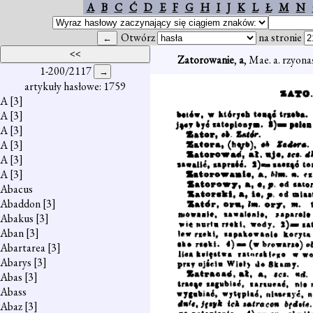
A
B
C
Ć
D
E
F
G
H
I
J
K
L
Ł
M
N
Otwórz
na stronie
Zatorowanie
,
a
, Mae. a. rzyon
1-200/2117
artykuły hasłowe: 1759
A
[3]
A
[3]
A
[3]
A
[3]
A
[3]
A
[3]
Abacus
Abaddon
[3]
Abakus
[3]
Aban
[3]
Abartarea
[3]
Abarys
[3]
Abas
[3]
Abass
Abaz
[3]