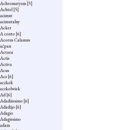
Achromatyzm
[5]
Achtel
[5]
acimut
acimutalny
Acker
A conto
[6]
Acorus Calamus
aćpan
Actaea
Actis
Activa
Acus
Acz
[6]
aczkoli
aczkolwiek
Ad
[6]
Adadżissimo
[6]
Adadżjo
[6]
Adagio
Adagissimo
adam