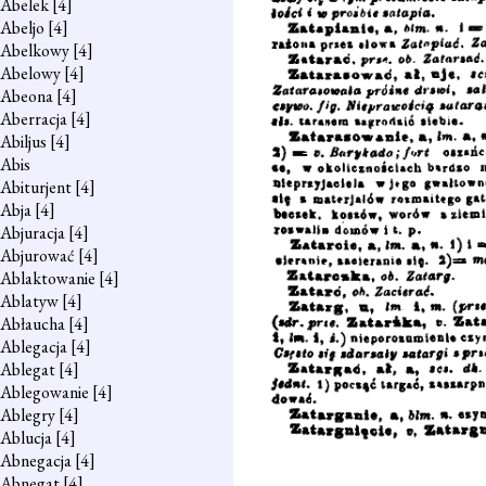
Abelek
[4]
Abeljo
[4]
Abelkowy
[4]
Abelowy
[4]
Abeona
[4]
Aberracja
[4]
Abiljus
[4]
Abis
Abiturjent
[4]
Abja
[4]
Abjuracja
[4]
Abjurować
[4]
Ablaktowanie
[4]
Ablatyw
[4]
Abłaucha
[4]
Ablegacja
[4]
Ablegat
[4]
Ablegowanie
[4]
Ablegry
[4]
Ablucja
[4]
Abnegacja
[4]
Abnegat
[4]