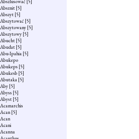
Abszlusować
[5]
Absznit
[5]
Abszyt
[5]
Abszytować
[5]
Abszytowany
[5]
Abszytowy
[5]
Abucht
[5]
Abudat
[5]
Abu-Ipahia
[5]
Abukepo
Abukeps
[5]
Abukesb
[5]
Abutaka
[5]
Aby
[5]
Abyss
[5]
Abyst
[5]
Acamarchis
Acan
[5]
Acan
Acani
Acanna
Acanthus