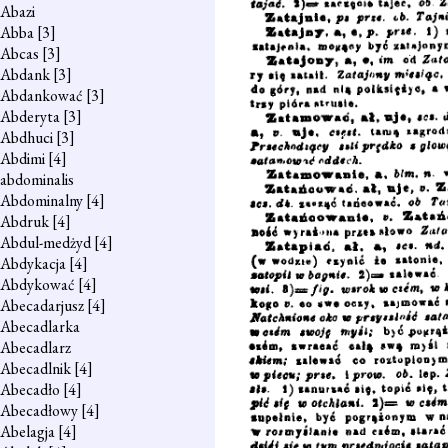
Abazi
Abba
[3]
Abcas
[3]
Abdank
[3]
Abdankować
[3]
Abderyta
[3]
Abdhuci
[3]
Abdimi
[4]
abdominalis
Abdominalny
[4]
Abdruk
[4]
Abdul-medżyd
[4]
Abdykacja
[4]
Abdykować
[4]
Abecadarjusz
[4]
Abecadlarka
Abecadlarz
Abecadlnik
[4]
Abecadło
[4]
Abecadłowy
[4]
Abelagja
[4]