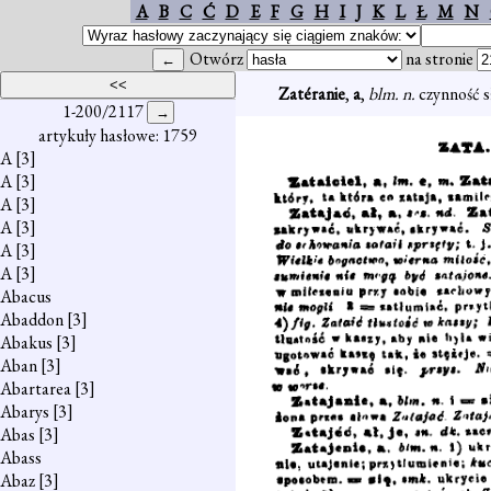
A
B
C
Ć
D
E
F
G
H
I
J
K
L
Ł
M
N
Otwórz
na stronie
Zatéranie
,
a
,
blm. n.
czynność 
1-200/2117
artykuły hasłowe: 1759
A
[3]
A
[3]
A
[3]
A
[3]
A
[3]
A
[3]
Abacus
Abaddon
[3]
Abakus
[3]
Aban
[3]
Abartarea
[3]
Abarys
[3]
Abas
[3]
Abass
Abaz
[3]