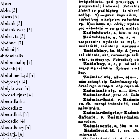
Abazi
Abba
[3]
Abcas
[3]
Abdank
[3]
Abdankować
[3]
Abderyta
[3]
Abdhuci
[3]
Abdimi
[4]
abdominalis
Abdominalny
[4]
Abdruk
[4]
Abdul-medżyd
[4]
Abdykacja
[4]
Abdykować
[4]
Abecadarjusz
[4]
Abecadlarka
Abecadlarz
Abecadlnik
[4]
Abecadło
[4]
Abecadłowy
[4]
Abelagja
[4]