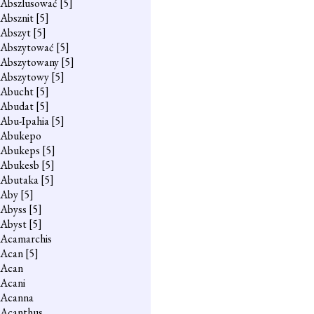
Abszlusować
[5]
Absznit
[5]
Abszyt
[5]
Abszytować
[5]
Abszytowany
[5]
Abszytowy
[5]
Abucht
[5]
Abudat
[5]
Abu-Ipahia
[5]
Abukepo
Abukeps
[5]
Abukesb
[5]
Abutaka
[5]
Aby
[5]
Abyss
[5]
Abyst
[5]
Acamarchis
Acan
[5]
Acan
Acani
Acanna
Acanthus