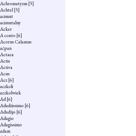
Achromatyzm
[5]
Achtel
[5]
acimut
acimutalny
Acker
A conto
[6]
Acorus Calamus
aćpan
Actaea
Actis
Activa
Acus
Acz
[6]
aczkoli
aczkolwiek
Ad
[6]
Adadżissimo
[6]
Adadżjo
[6]
Adagio
Adagissimo
adam