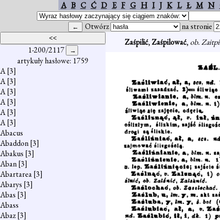
A
B
C
Ć
D
E
F
G
H
I
J
K
L
Ł
M
N
Otwórz
na stronie
Zaśpilić
,
Zaśpilować
,
ob. Zaitpi
1-200/2117
artykuły hasłowe: 1759
A
[3]
A
[3]
A
[3]
A
[3]
A
[3]
A
[3]
Abacus
Abaddon
[3]
Abakus
[3]
Aban
[3]
Abartarea
[3]
Abarys
[3]
Abas
[3]
Abass
Abaz
[3]