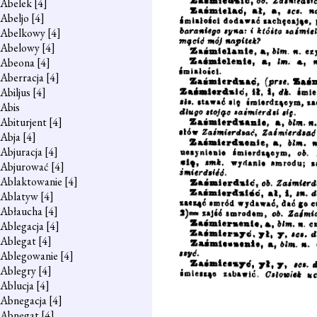
Abelek
[4]
Abeljo
[4]
Abelkowy
[4]
Abelowy
[4]
Abeona
[4]
Aberracja
[4]
Abiljus
[4]
Abis
Abiturjent
[4]
Abja
[4]
Abjuracja
[4]
Abjurować
[4]
Ablaktowanie
[4]
Ablatyw
[4]
Abłaucha
[4]
Ablegacja
[4]
Ablegat
[4]
Ablegowanie
[4]
Ablegry
[4]
Ablucja
[4]
Abnegacja
[4]
Abnegat
[4]