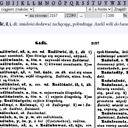
G
H
I
J
K
L
Ł
M
N
O
Ó
P
Q
R
S
Ś
T
U
V
W
X
Y
na stronie
/2280
%
lić
,
ił
,
i
,
dk.
śmiałości dodawać zachęcając, pobudzająe. Azekl
wilk do barani