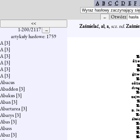
A
B
C
Ć
D
E
F
Otwórz
Zaśmielać
,
ał
,
a
,
scz. nd.
Zaśmie
1-200/2117
artykuły hasłowe: 1759
A
[3]
A
[3]
A
[3]
A
[3]
A
[3]
A
[3]
Abacus
Abaddon
[3]
Abakus
[3]
Aban
[3]
Abartarea
[3]
Abarys
[3]
Abas
[3]
Abass
Abaz
[3]