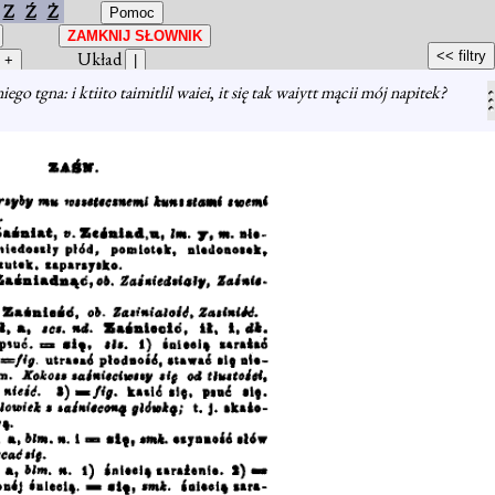
Z
Ź
Ż
Układ
ego tgna: i ktiito taimitlil waiei
,
it się tak waiytt mącii mój napitek?