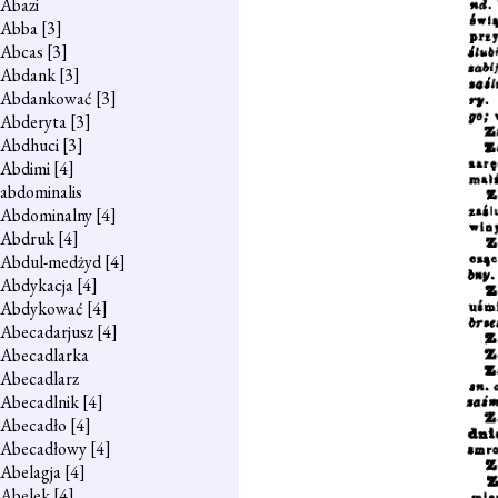
Abazi
Abba
[3]
Abcas
[3]
Abdank
[3]
Abdankować
[3]
Abderyta
[3]
Abdhuci
[3]
Abdimi
[4]
abdominalis
Abdominalny
[4]
Abdruk
[4]
Abdul-medżyd
[4]
Abdykacja
[4]
Abdykować
[4]
Abecadarjusz
[4]
Abecadlarka
Abecadlarz
Abecadlnik
[4]
Abecadło
[4]
Abecadłowy
[4]
Abelagja
[4]
Abelek
[4]