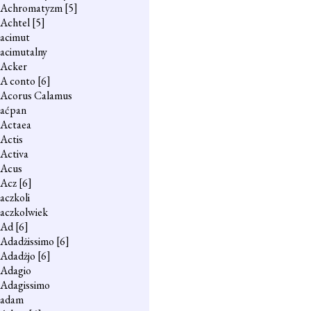
Achromatyzm
[5]
Achtel
[5]
acimut
acimutalny
Acker
A conto
[6]
Acorus Calamus
aćpan
Actaea
Actis
Activa
Acus
Acz
[6]
aczkoli
aczkolwiek
Ad
[6]
Adadżissimo
[6]
Adadżjo
[6]
Adagio
Adagissimo
adam