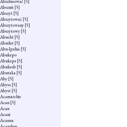
Abszlusować
[5]
Absznit
[5]
Abszyt
[5]
Abszytować
[5]
Abszytowany
[5]
Abszytowy
[5]
Abucht
[5]
Abudat
[5]
Abu-Ipahia
[5]
Abukepo
Abukeps
[5]
Abukesb
[5]
Abutaka
[5]
Aby
[5]
Abyss
[5]
Abyst
[5]
Acamarchis
Acan
[5]
Acan
Acani
Acanna
Acanthus