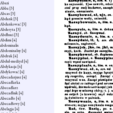
Abazi
Abba
[3]
Abcas
[3]
Abdank
[3]
Abdankować
[3]
Abderyta
[3]
Abdhuci
[3]
Abdimi
[4]
abdominalis
Abdominalny
[4]
Abdruk
[4]
Abdul-medżyd
[4]
Abdykacja
[4]
Abdykować
[4]
Abecadarjusz
[4]
Abecadlarka
Abecadlarz
Abecadlnik
[4]
Abecadło
[4]
Abecadłowy
[4]
Abelagja
[4]