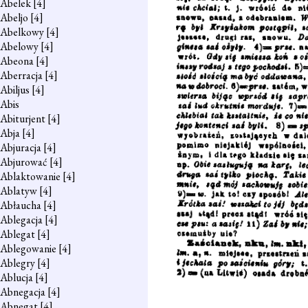
Abelek
[4]
Abeljo
[4]
Abelkowy
[4]
Abelowy
[4]
Abeona
[4]
Aberracja
[4]
Abiljus
[4]
Abis
Abiturjent
[4]
Abja
[4]
Abjuracja
[4]
Abjurować
[4]
Ablaktowanie
[4]
Ablatyw
[4]
Abłaucha
[4]
Ablegacja
[4]
Ablegat
[4]
Ablegowanie
[4]
Ablegry
[4]
Ablucja
[4]
Abnegacja
[4]
Abnegat
[4]