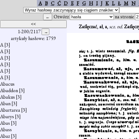
A
B
C
Ć
D
E
F
G
H
I
J
K
L
Ł
M
N
Otwórz
na stronie
Zaślęczać
,
ał
,
a
,
scz. nd.
Zaślęcz
1-200/2117
artykuły hasłowe: 1759
A
[3]
A
[3]
A
[3]
A
[3]
A
[3]
A
[3]
Abacus
Abaddon
[3]
Abakus
[3]
Aban
[3]
Abartarea
[3]
Abarys
[3]
Abas
[3]
Abass
Abaz
[3]