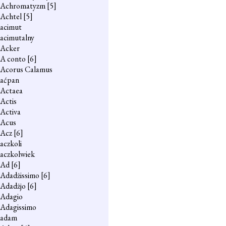
Achromatyzm
[5]
Achtel
[5]
acimut
acimutalny
Acker
A conto
[6]
Acorus Calamus
aćpan
Actaea
Actis
Activa
Acus
Acz
[6]
aczkoli
aczkolwiek
Ad
[6]
Adadżissimo
[6]
Adadżjo
[6]
Adagio
Adagissimo
adam