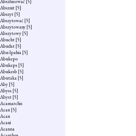
Abszlusować
[5]
Absznit
[5]
Abszyt
[5]
Abszytować
[5]
Abszytowany
[5]
Abszytowy
[5]
Abucht
[5]
Abudat
[5]
Abu-Ipahia
[5]
Abukepo
Abukeps
[5]
Abukesb
[5]
Abutaka
[5]
Aby
[5]
Abyss
[5]
Abyst
[5]
Acamarchis
Acan
[5]
Acan
Acani
Acanna
Acanthus