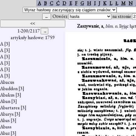
A
B
C
Ć
D
E
F
G
H
I
J
K
L
Ł
M
N
Otwórz
na stronie
Zaszywanie
,
a
,
blm. n.
Iiyjąc łą
1-200/2117
artykuły hasłowe: 1759
A
[3]
A
[3]
A
[3]
A
[3]
A
[3]
A
[3]
Abacus
Abaddon
[3]
Abakus
[3]
Aban
[3]
Abartarea
[3]
Abarys
[3]
Abas
[3]
Abass
Abaz
[3]