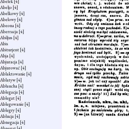
Abelek
[4]
Abeljo
[4]
Abelkowy
[4]
Abelowy
[4]
Abeona
[4]
Aberracja
[4]
Abiljus
[4]
Abis
Abiturjent
[4]
Abja
[4]
Abjuracja
[4]
Abjurować
[4]
Ablaktowanie
[4]
Ablatyw
[4]
Abłaucha
[4]
Ablegacja
[4]
Ablegat
[4]
Ablegowanie
[4]
Ablegry
[4]
Ablucja
[4]
Abnegacja
[4]
Abnegat
[4]