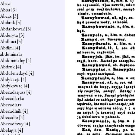
Abazi
Abba
[3]
Abcas
[3]
Abdank
[3]
Abdankować
[3]
Abderyta
[3]
Abdhuci
[3]
Abdimi
[4]
abdominalis
Abdominalny
[4]
Abdruk
[4]
Abdul-medżyd
[4]
Abdykacja
[4]
Abdykować
[4]
Abecadarjusz
[4]
Abecadlarka
Abecadlarz
Abecadlnik
[4]
Abecadło
[4]
Abecadłowy
[4]
Abelagja
[4]