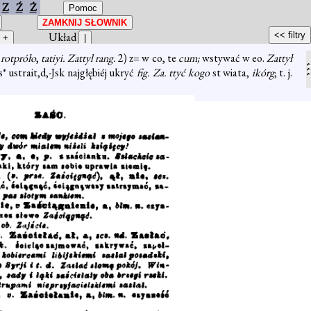
Z
Ź
Ż
Układ
 rotpróło
,
tatiyi. Zattyl rang.
2) z= w co, te
cum;
wstywać w eo.
Zattył
s* ustrait,d,-Jsk najgłębiéj ukryć
fig. Za. ttyć kogo
st wiata,
ikórg
; t. j.