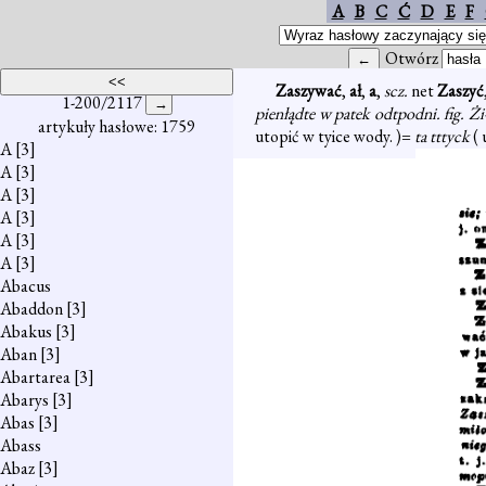
A
B
C
Ć
D
E
F
Otwórz
Zaszywać
,
ał
,
a
,
scz.
net
Zaszyć
1-200/2117
pienłądte w patek odtpodni. fig. Żi
artykuły hasłowe: 1759
utopić w tyice wody. )=
ta tttyck
(
A
[3]
A
[3]
A
[3]
A
[3]
A
[3]
A
[3]
Abacus
Abaddon
[3]
Abakus
[3]
Aban
[3]
Abartarea
[3]
Abarys
[3]
Abas
[3]
Abass
Abaz
[3]