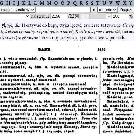
G
H
I
J
K
L
Ł
M
N
O
Ó
P
Q
R
S
Ś
T
U
V
W
X
Y
na stronie
/2280
%
,
ył
, yje,
dk.
1) estywać do kupy, ttyjąs ląctyć, tawierać tattywająe.
Co się
-byś ekeial co takiego i pod tercem taityć
,
Każdy ma prawi wydrtść
, tierno
 u krawca) styć sukno lub materj,, trtymająe ją dubeltowo w palcach.