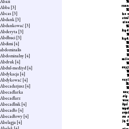
Abazi
Abba
[3]
Abcas
[3]
Abdank
[3]
Abdankować
[3]
Abderyta
[3]
Abdhuci
[3]
Abdimi
[4]
abdominalis
Abdominalny
[4]
Abdruk
[4]
Abdul-medżyd
[4]
Abdykacja
[4]
Abdykować
[4]
Abecadarjusz
[4]
Abecadlarka
Abecadlarz
Abecadlnik
[4]
Abecadło
[4]
Abecadłowy
[4]
Abelagja
[4]
Abelek
[4]