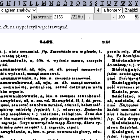
G
H
I
J
K
L
Ł
M
N
O
Ó
P
Q
R
S
Ś
T
U
V
W
X
Y
na stronie
/2280
%
z. dk.
na szypeł etyli wąteł tawtątać.