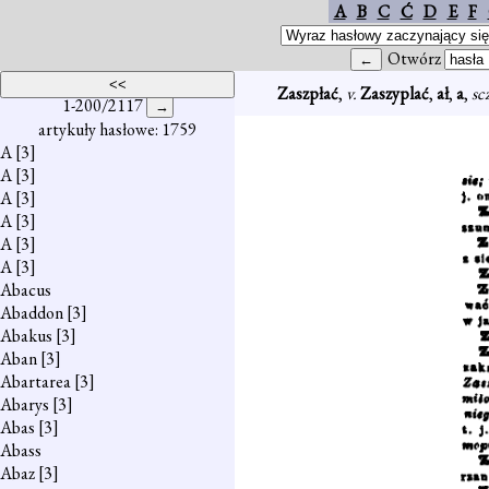
A
B
C
Ć
D
E
F
Otwórz
Zaszpłać
,
v.
Zaszyplać
,
ał
,
a
,
sc
1-200/2117
artykuły hasłowe: 1759
A
[3]
A
[3]
A
[3]
A
[3]
A
[3]
A
[3]
Abacus
Abaddon
[3]
Abakus
[3]
Aban
[3]
Abartarea
[3]
Abarys
[3]
Abas
[3]
Abass
Abaz
[3]