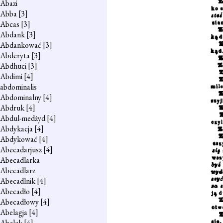
Abazi
Abba
[3]
Abcas
[3]
Abdank
[3]
Abdankować
[3]
Abderyta
[3]
Abdhuci
[3]
Abdimi
[4]
abdominalis
Abdominalny
[4]
Abdruk
[4]
Abdul-medżyd
[4]
Abdykacja
[4]
Abdykować
[4]
Abecadarjusz
[4]
Abecadlarka
Abecadlarz
Abecadlnik
[4]
Abecadło
[4]
Abecadłowy
[4]
Abelagja
[4]
Abelek
[4]