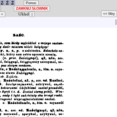
Z
Ź
Ż
Układ