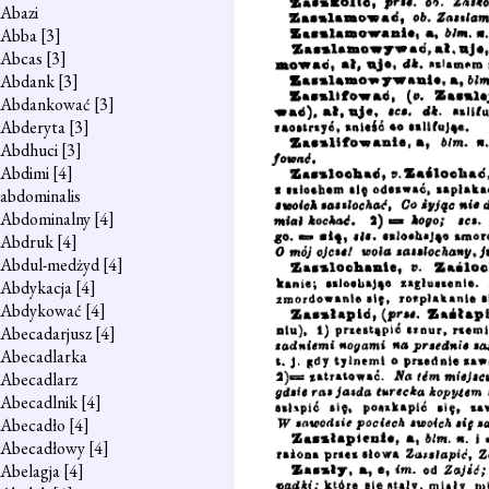
Abazi
Abba
[3]
Abcas
[3]
Abdank
[3]
Abdankować
[3]
Abderyta
[3]
Abdhuci
[3]
Abdimi
[4]
abdominalis
Abdominalny
[4]
Abdruk
[4]
Abdul-medżyd
[4]
Abdykacja
[4]
Abdykować
[4]
Abecadarjusz
[4]
Abecadlarka
Abecadlarz
Abecadlnik
[4]
Abecadło
[4]
Abecadłowy
[4]
Abelagja
[4]