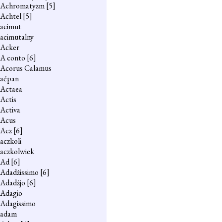
Achromatyzm
[5]
Achtel
[5]
acimut
acimutalny
Acker
A conto
[6]
Acorus Calamus
aćpan
Actaea
Actis
Activa
Acus
Acz
[6]
aczkoli
aczkolwiek
Ad
[6]
Adadżissimo
[6]
Adadżjo
[6]
Adagio
Adagissimo
adam