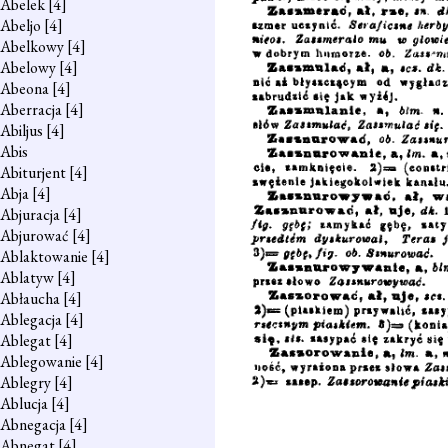
Abelek
[4]
Abeljo
[4]
Abelkowy
[4]
Abelowy
[4]
Abeona
[4]
Aberracja
[4]
Abiljus
[4]
Abis
Abiturjent
[4]
Abja
[4]
Abjuracja
[4]
Abjurować
[4]
Ablaktowanie
[4]
Ablatyw
[4]
Abłaucha
[4]
Ablegacja
[4]
Ablegat
[4]
Ablegowanie
[4]
Ablegry
[4]
Ablucja
[4]
Abnegacja
[4]
Abnegat
[4]