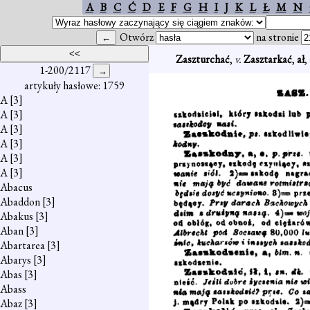
A
B
C
Ć
D
E
F
G
H
I
J
K
L
Ł
M
N
Otwórz
na stronie
Zaszturchać
,
v.
Zasztarkać
,
ał
,
1-200/2117
artykuły hasłowe: 1759
A
[3]
A
[3]
A
[3]
A
[3]
A
[3]
A
[3]
Abacus
Abaddon
[3]
Abakus
[3]
Aban
[3]
Abartarea
[3]
Abarys
[3]
Abas
[3]
Abass
Abaz
[3]