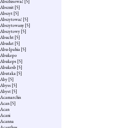
Abszlusować
[5]
Absznit
[5]
Abszyt
[5]
Abszytować
[5]
Abszytowany
[5]
Abszytowy
[5]
Abucht
[5]
Abudat
[5]
Abu-Ipahia
[5]
Abukepo
Abukeps
[5]
Abukesb
[5]
Abutaka
[5]
Aby
[5]
Abyss
[5]
Abyst
[5]
Acamarchis
Acan
[5]
Acan
Acani
Acanna
Acanthus