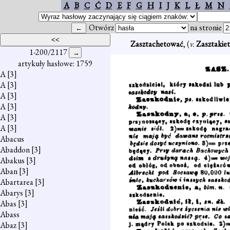
A
B
C
Ć
D
E
F
G
H
I
J
K
L
Ł
M
N
Otwórz
na stronie
Zasztachetować
, (
v.
Zasztakie
1-200/2117
artykuły hasłowe: 1759
A
[3]
A
[3]
A
[3]
A
[3]
A
[3]
A
[3]
Abacus
Abaddon
[3]
Abakus
[3]
Aban
[3]
Abartarea
[3]
Abarys
[3]
Abas
[3]
Abass
Abaz
[3]