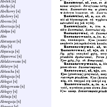
Abelek
[4]
Abeljo
[4]
Abelkowy
[4]
Abelowy
[4]
Abeona
[4]
Aberracja
[4]
Abiljus
[4]
Abis
Abiturjent
[4]
Abja
[4]
Abjuracja
[4]
Abjurować
[4]
Ablaktowanie
[4]
Ablatyw
[4]
Abłaucha
[4]
Ablegacja
[4]
Ablegat
[4]
Ablegowanie
[4]
Ablegry
[4]
Ablucja
[4]
Abnegacja
[4]
Abnegat
[4]