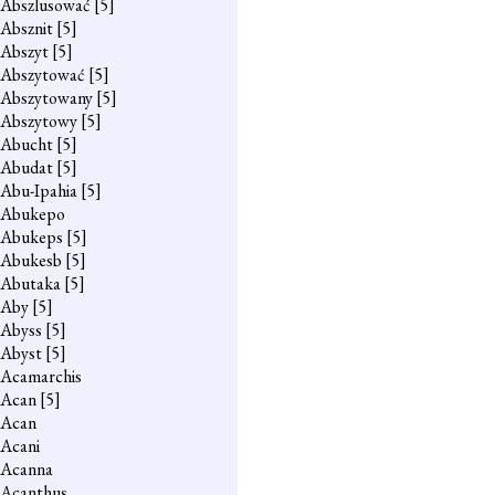
Abszlusować
[5]
Absznit
[5]
Abszyt
[5]
Abszytować
[5]
Abszytowany
[5]
Abszytowy
[5]
Abucht
[5]
Abudat
[5]
Abu-Ipahia
[5]
Abukepo
Abukeps
[5]
Abukesb
[5]
Abutaka
[5]
Aby
[5]
Abyss
[5]
Abyst
[5]
Acamarchis
Acan
[5]
Acan
Acani
Acanna
Acanthus