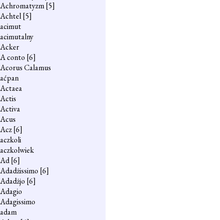
Achromatyzm
[5]
Achtel
[5]
acimut
acimutalny
Acker
A conto
[6]
Acorus Calamus
aćpan
Actaea
Actis
Activa
Acus
Acz
[6]
aczkoli
aczkolwiek
Ad
[6]
Adadżissimo
[6]
Adadżjo
[6]
Adagio
Adagissimo
adam