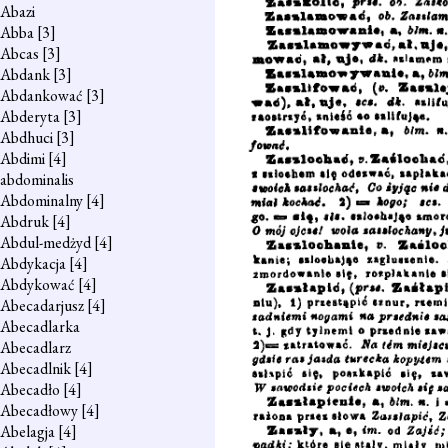
Abazi
Abba
[3]
Abcas
[3]
Abdank
[3]
Abdankować
[3]
Abderyta
[3]
Abdhuci
[3]
Abdimi
[4]
abdominalis
Abdominalny
[4]
Abdruk
[4]
Abdul-medżyd
[4]
Abdykacja
[4]
Abdykować
[4]
Abecadarjusz
[4]
Abecadlarka
Abecadlarz
Abecadlnik
[4]
Abecadło
[4]
Abecadłowy
[4]
Abelagja
[4]