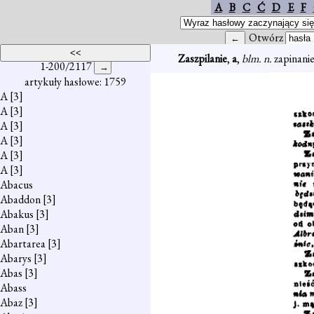
A
B
C
Ć
D
E
F
Otwórz
Zaszpilanie
,
a
,
blm. n.
zapinanie
1-200/2117
artykuły hasłowe: 1759
A
[3]
A
[3]
A
[3]
A
[3]
A
[3]
A
[3]
Abacus
Abaddon
[3]
Abakus
[3]
Aban
[3]
Abartarea
[3]
Abarys
[3]
Abas
[3]
Abass
Abaz
[3]