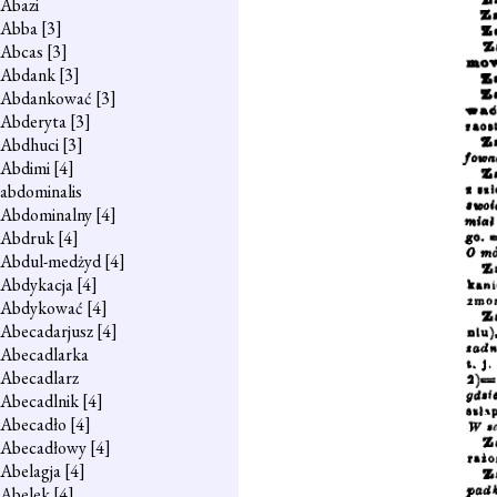
Abazi
Abba
[3]
Abcas
[3]
Abdank
[3]
Abdankować
[3]
Abderyta
[3]
Abdhuci
[3]
Abdimi
[4]
abdominalis
Abdominalny
[4]
Abdruk
[4]
Abdul-medżyd
[4]
Abdykacja
[4]
Abdykować
[4]
Abecadarjusz
[4]
Abecadlarka
Abecadlarz
Abecadlnik
[4]
Abecadło
[4]
Abecadłowy
[4]
Abelagja
[4]
Abelek
[4]