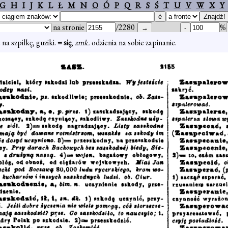
G
H
I
J
K
L
Ł
M
N
O
Ó
P
Q
R
S
Ś
T
U
V
W
X
Y
na stronie
/2280
%
 na szpilkę, guziki.
= się
,
zmk.
odzienia na sobie zapinanie.