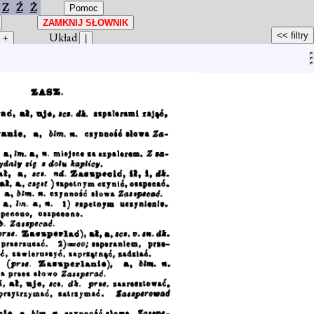
Z
Ź
Ż
Układ