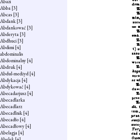
Abazi
Abba
[3]
Abcas
[3]
Abdank
[3]
Abdankować
[3]
Abderyta
[3]
Abdhuci
[3]
Abdimi
[4]
abdominalis
Abdominalny
[4]
Abdruk
[4]
Abdul-medżyd
[4]
Abdykacja
[4]
Abdykować
[4]
Abecadarjusz
[4]
Abecadlarka
Abecadlarz
Abecadlnik
[4]
Abecadło
[4]
Abecadłowy
[4]
Abelagja
[4]
Abelek
[4]