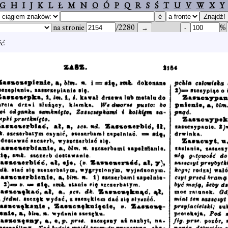
G
H
I
J
K
L
Ł
M
N
O
Ó
P
Q
R
S
Ś
T
U
V
W
X
Y
na stronie
/2280
%
ić
.