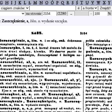
G
H
I
J
K
L
Ł
M
N
O
Ó
P
Q
R
S
Ś
T
U
V
W
X
Y
na stronie
/2280
%
v
.
Zaszczęknienie
,
a
,
blm. n.
wydanie szczęku.