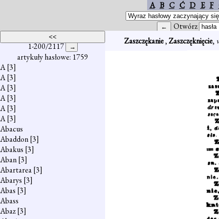
A
B
C
Ć
D
E
F
Otwórz
Zaszczękanie
,
Zaszczęknięcie
,
1-200/2117
artykuły hasłowe: 1759
A
[3]
A
[3]
A
[3]
A
[3]
A
[3]
A
[3]
Abacus
Abaddon
[3]
Abakus
[3]
Aban
[3]
Abartarea
[3]
Abarys
[3]
Abas
[3]
Abass
Abaz
[3]