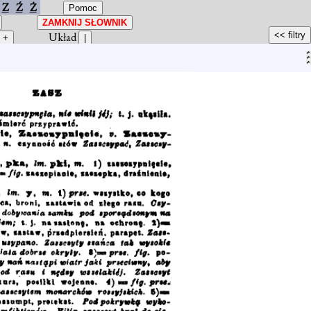
Z
Ź
Ż
Układ