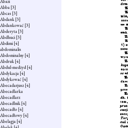
Abazi
Abba
[3]
Abcas
[3]
Abdank
[3]
Abdankować
[3]
Abderyta
[3]
Abdhuci
[3]
Abdimi
[4]
abdominalis
Abdominalny
[4]
Abdruk
[4]
Abdul-medżyd
[4]
Abdykacja
[4]
Abdykować
[4]
Abecadarjusz
[4]
Abecadlarka
Abecadlarz
Abecadlnik
[4]
Abecadło
[4]
Abecadłowy
[4]
Abelagja
[4]
Abelek
[4]