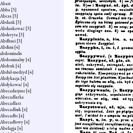
Abazi
Abba
[3]
Abcas
[3]
Abdank
[3]
Abdankować
[3]
Abderyta
[3]
Abdhuci
[3]
Abdimi
[4]
abdominalis
Abdominalny
[4]
Abdruk
[4]
Abdul-medżyd
[4]
Abdykacja
[4]
Abdykować
[4]
Abecadarjusz
[4]
Abecadlarka
Abecadlarz
Abecadlnik
[4]
Abecadło
[4]
Abecadłowy
[4]
Abelagja
[4]