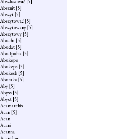
Abszlusować
[5]
Absznit
[5]
Abszyt
[5]
Abszytować
[5]
Abszytowany
[5]
Abszytowy
[5]
Abucht
[5]
Abudat
[5]
Abu-Ipahia
[5]
Abukepo
Abukeps
[5]
Abukesb
[5]
Abutaka
[5]
Aby
[5]
Abyss
[5]
Abyst
[5]
Acamarchis
Acan
[5]
Acan
Acani
Acanna
Acanthus