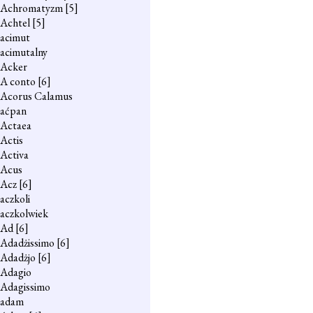
Achromatyzm
[5]
Achtel
[5]
acimut
acimutalny
Acker
A conto
[6]
Acorus Calamus
aćpan
Actaea
Actis
Activa
Acus
Acz
[6]
aczkoli
aczkolwiek
Ad
[6]
Adadżissimo
[6]
Adadżjo
[6]
Adagio
Adagissimo
adam