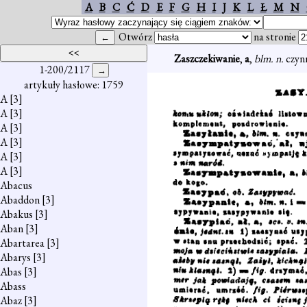
A
B
C
Ć
D
E
F
G
H
I
J
K
L
Ł
M
N
Otwórz
na stronie
Zaszczekiwanie
,
a
,
blm. n.
czyn
1-200/2117
artykuły hasłowe: 1759
A
[3]
A
[3]
A
[3]
A
[3]
A
[3]
A
[3]
Abacus
Abaddon
[3]
Abakus
[3]
Aban
[3]
Abartarea
[3]
Abarys
[3]
Abas
[3]
Abass
Abaz
[3]