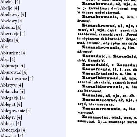
Abelek
[4]
Abeljo
[4]
Abelkowy
[4]
Abelowy
[4]
Abeona
[4]
Aberracja
[4]
Abiljus
[4]
Abis
Abiturjent
[4]
Abja
[4]
Abjuracja
[4]
Abjurować
[4]
Ablaktowanie
[4]
Ablatyw
[4]
Abłaucha
[4]
Ablegacja
[4]
Ablegat
[4]
Ablegowanie
[4]
Ablegry
[4]
Ablucja
[4]
Abnegacja
[4]
Abnegat
[4]