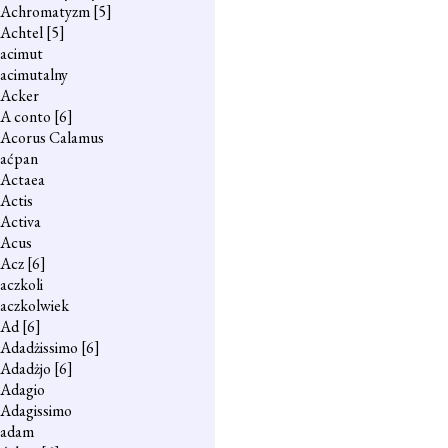
Achromatyzm
[5]
Achtel
[5]
acimut
acimutalny
Acker
A conto
[6]
Acorus Calamus
aćpan
Actaea
Actis
Activa
Acus
Acz
[6]
aczkoli
aczkolwiek
Ad
[6]
Adadżissimo
[6]
Adadżjo
[6]
Adagio
Adagissimo
adam