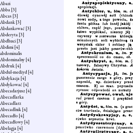
Abazi
Abba
[3]
Abcas
[3]
Abdank
[3]
Abdankować
[3]
Abderyta
[3]
Abdhuci
[3]
Abdimi
[4]
abdominalis
Abdominalny
[4]
Abdruk
[4]
Abdul-medżyd
[4]
Abdykacja
[4]
Abdykować
[4]
Abecadarjusz
[4]
Abecadlarka
Abecadlarz
Abecadlnik
[4]
Abecadło
[4]
Abecadłowy
[4]
Abelagja
[4]