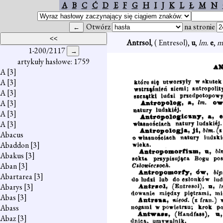
A
B
C
Ć
D
E
F
G
H
I
J
K
L
Ł
M
N
Otwórz
na stronie
Antrsol
, ( Entresol),
u
,
lm.
e
,
m
1-200/2117
artykuły hasłowe: 1759
A
[3]
A
[3]
A
[3]
A
[3]
A
[3]
A
[3]
Abacus
Abaddon
[3]
Abakus
[3]
Aban
[3]
Abartarea
[3]
Abarys
[3]
Abas
[3]
Abass
Abaz
[3]