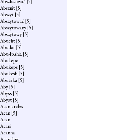
Abszlusować
[5]
Absznit
[5]
Abszyt
[5]
Abszytować
[5]
Abszytowany
[5]
Abszytowy
[5]
Abucht
[5]
Abudat
[5]
Abu-Ipahia
[5]
Abukepo
Abukeps
[5]
Abukesb
[5]
Abutaka
[5]
Aby
[5]
Abyss
[5]
Abyst
[5]
Acamarchis
Acan
[5]
Acan
Acani
Acanna
Acanthus