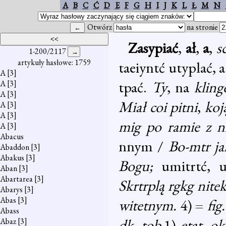
A
B
C
Ć
D
E
F
G
H
I
J
K
L
Ł
M
N
Otwórz
na stronie
Zasypiać
,
ał
,
a
,
s
1-200/2117
artykuły hasłowe: 1759
taeiyntć utyplać, 
A
[3]
tpać.
Ty
, na
klin
A
[3]
A
[3]
Miał coi pitni
,
koj
A
[3]
A
[3]
mig po ramie z n
A
[3]
Abacus
nnym /
Bo-mtr ja
Abaddon
[3]
Abakus
[3]
Bogu;
umitrtć, 
Aban
[3]
Abartarea
[3]
Skrtrplą rgkg nitek
Abarys
[3]
Abas
[3]
witetnym.
4) =
fig
Abass
dk. tob.
1)
etat
,
ok
Abaz
[3]