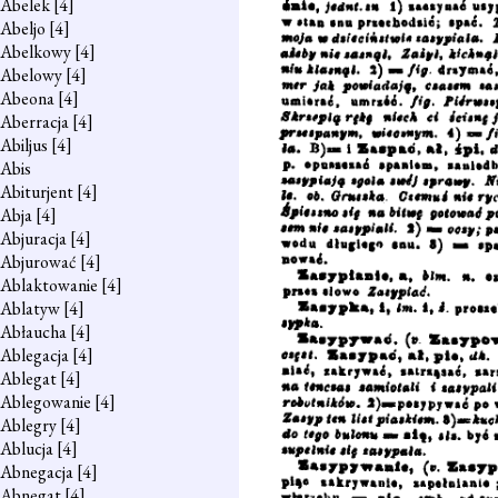
Abelek
[4]
Abeljo
[4]
Abelkowy
[4]
Abelowy
[4]
Abeona
[4]
Aberracja
[4]
Abiljus
[4]
Abis
Abiturjent
[4]
Abja
[4]
Abjuracja
[4]
Abjurować
[4]
Ablaktowanie
[4]
Ablatyw
[4]
Abłaucha
[4]
Ablegacja
[4]
Ablegat
[4]
Ablegowanie
[4]
Ablegry
[4]
Ablucja
[4]
Abnegacja
[4]
Abnegat
[4]