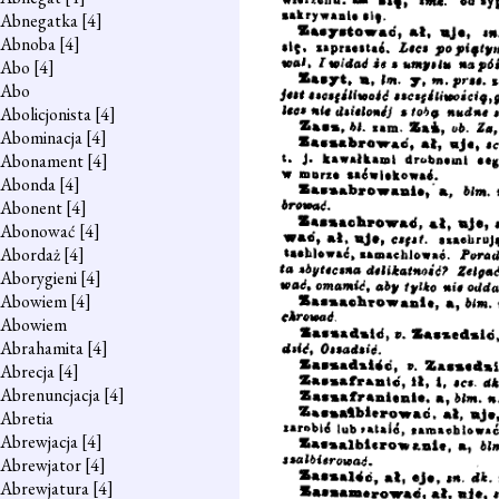
Abnegatka
[4]
Abnoba
[4]
Abo
[4]
Abo
Abolicjonista
[4]
Abominacja
[4]
Abonament
[4]
Abonda
[4]
Abonent
[4]
Abonować
[4]
Abordaż
[4]
Aborygieni
[4]
Abowiem
[4]
Abowiem
Abrahamita
[4]
Abrecja
[4]
Abrenuncjacja
[4]
Abretia
Abrewjacja
[4]
Abrewjator
[4]
Abrewjatura
[4]