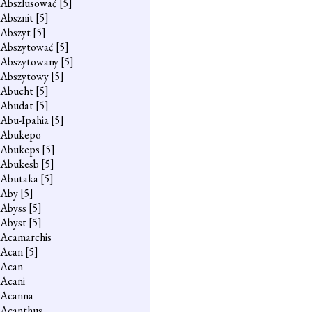
Abszlusować
[5]
Absznit
[5]
Abszyt
[5]
Abszytować
[5]
Abszytowany
[5]
Abszytowy
[5]
Abucht
[5]
Abudat
[5]
Abu-Ipahia
[5]
Abukepo
Abukeps
[5]
Abukesb
[5]
Abutaka
[5]
Aby
[5]
Abyss
[5]
Abyst
[5]
Acamarchis
Acan
[5]
Acan
Acani
Acanna
Acanthus