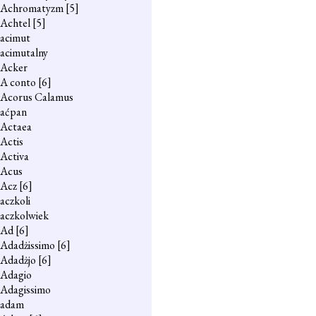
Achromatyzm
[5]
Achtel
[5]
acimut
acimutalny
Acker
A conto
[6]
Acorus Calamus
aćpan
Actaea
Actis
Activa
Acus
Acz
[6]
aczkoli
aczkolwiek
Ad
[6]
Adadżissimo
[6]
Adadżjo
[6]
Adagio
Adagissimo
adam