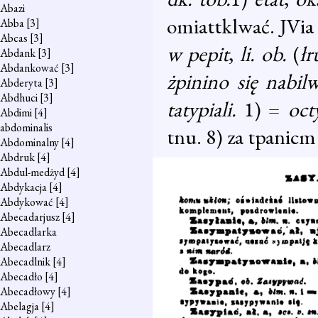
Abazi
omiattklwać. JVi
Abba
[3]
Abcas
[3]
w pepit
,
li. ob.
(
łr
Abdank
[3]
Abdankować
[3]
żpinino się nabil
Abderyta
[3]
Abdhuci
[3]
tatypiali.
1) =
oct
Abdimi
[4]
abdominalis
tnu. 8) za tpanic
Abdominalny
[4]
Abdruk
[4]
Abdul-medżyd
[4]
Abdykacja
[4]
Abdykować
[4]
Abecadarjusz
[4]
Abecadlarka
Abecadlarz
Abecadlnik
[4]
Abecadło
[4]
Abecadłowy
[4]
Abelagja
[4]