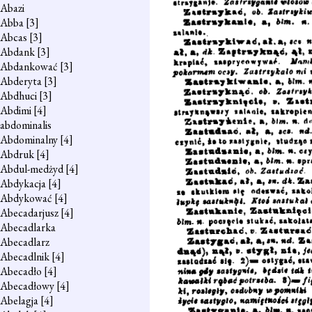
Abazi
Abba
[3]
Abcas
[3]
Abdank
[3]
Abdankować
[3]
Abderyta
[3]
Abdhuci
[3]
Abdimi
[4]
abdominalis
Abdominalny
[4]
Abdruk
[4]
Abdul-medżyd
[4]
Abdykacja
[4]
Abdykować
[4]
Abecadarjusz
[4]
Abecadlarka
Abecadlarz
Abecadlnik
[4]
Abecadło
[4]
Abecadłowy
[4]
Abelagja
[4]