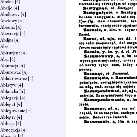
Abelek
[4]
Abeljo
[4]
Abelkowy
[4]
Abelowy
[4]
Abeona
[4]
Aberracja
[4]
Abiljus
[4]
Abis
Abiturjent
[4]
Abja
[4]
Abjuracja
[4]
Abjurować
[4]
Ablaktowanie
[4]
Ablatyw
[4]
Abłaucha
[4]
Ablegacja
[4]
Ablegat
[4]
Ablegowanie
[4]
Ablegry
[4]
Ablucja
[4]
Abnegacja
[4]
Abnegat
[4]