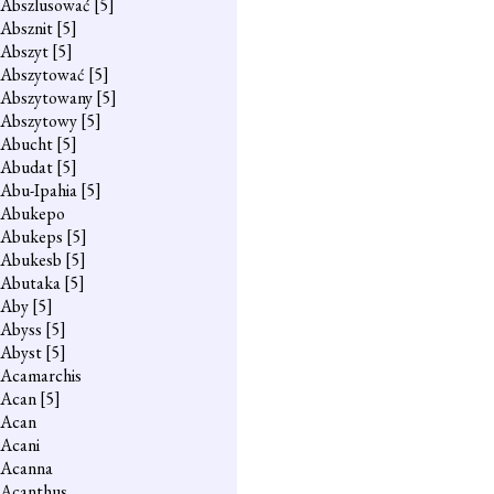
Abszlusować
[5]
Absznit
[5]
Abszyt
[5]
Abszytować
[5]
Abszytowany
[5]
Abszytowy
[5]
Abucht
[5]
Abudat
[5]
Abu-Ipahia
[5]
Abukepo
Abukeps
[5]
Abukesb
[5]
Abutaka
[5]
Aby
[5]
Abyss
[5]
Abyst
[5]
Acamarchis
Acan
[5]
Acan
Acani
Acanna
Acanthus