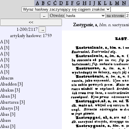
A
B
C
Ć
D
E
F
G
H
I
J
K
L
Ł
M
N
Otwórz
na stronie
Zastyganie
,
a
,
blm. n.
saetyzani
1-200/2117
artykuły hasłowe: 1759
A
[3]
A
[3]
A
[3]
A
[3]
A
[3]
A
[3]
Abacus
Abaddon
[3]
Abakus
[3]
Aban
[3]
Abartarea
[3]
Abarys
[3]
Abas
[3]
Abass
Abaz
[3]