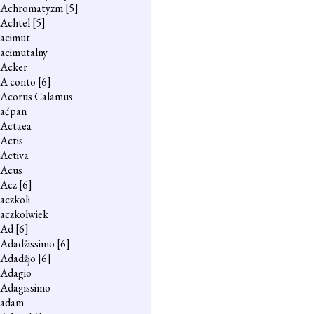
Achromatyzm
[5]
Achtel
[5]
acimut
acimutalny
Acker
A conto
[6]
Acorus Calamus
aćpan
Actaea
Actis
Activa
Acus
Acz
[6]
aczkoli
aczkolwiek
Ad
[6]
Adadżissimo
[6]
Adadżjo
[6]
Adagio
Adagissimo
adam