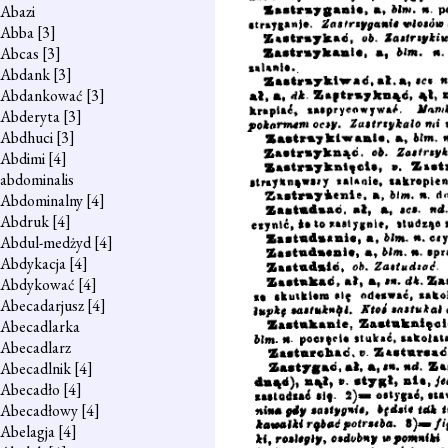
Abazi
Abba
[3]
Abcas
[3]
Abdank
[3]
Abdankować
[3]
Abderyta
[3]
Abdhuci
[3]
Abdimi
[4]
abdominalis
Abdominalny
[4]
Abdruk
[4]
Abdul-medżyd
[4]
Abdykacja
[4]
Abdykować
[4]
Abecadarjusz
[4]
Abecadlarka
Abecadlarz
Abecadlnik
[4]
Abecadło
[4]
Abecadłowy
[4]
Abelagja
[4]