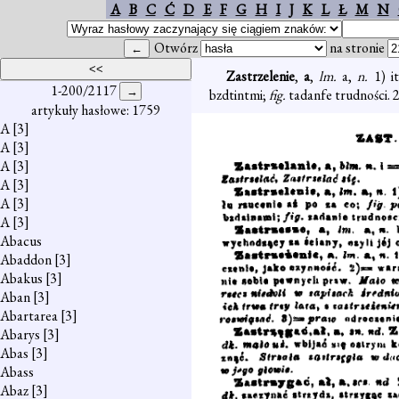
A
B
C
Ć
D
E
F
G
H
I
J
K
L
Ł
M
N
Otwórz
na stronie
Zastrzelenie
,
a
,
lm.
a,
n.
1) i
1-200/2117
bzdtintmi;
fig.
tadanfe trudności. 2
artykuły hasłowe: 1759
A
[3]
A
[3]
A
[3]
A
[3]
A
[3]
A
[3]
Abacus
Abaddon
[3]
Abakus
[3]
Aban
[3]
Abartarea
[3]
Abarys
[3]
Abas
[3]
Abass
Abaz
[3]