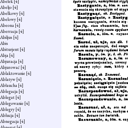
Abelek
[4]
Abeljo
[4]
Abelkowy
[4]
Abelowy
[4]
Abeona
[4]
Aberracja
[4]
Abiljus
[4]
Abis
Abiturjent
[4]
Abja
[4]
Abjuracja
[4]
Abjurować
[4]
Ablaktowanie
[4]
Ablatyw
[4]
Abłaucha
[4]
Ablegacja
[4]
Ablegat
[4]
Ablegowanie
[4]
Ablegry
[4]
Ablucja
[4]
Abnegacja
[4]
Abnegat
[4]