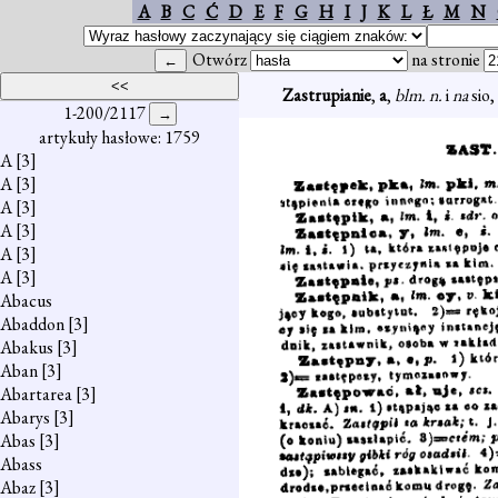
A
B
C
Ć
D
E
F
G
H
I
J
K
L
Ł
M
N
Otwórz
na stronie
Zastrupianie
,
a
,
blm. n.
i
na
sio,
1-200/2117
artykuły hasłowe: 1759
A
[3]
A
[3]
A
[3]
A
[3]
A
[3]
A
[3]
Abacus
Abaddon
[3]
Abakus
[3]
Aban
[3]
Abartarea
[3]
Abarys
[3]
Abas
[3]
Abass
Abaz
[3]