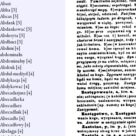
Abazi
Abba
[3]
Abcas
[3]
Abdank
[3]
Abdankować
[3]
Abderyta
[3]
Abdhuci
[3]
Abdimi
[4]
abdominalis
Abdominalny
[4]
Abdruk
[4]
Abdul-medżyd
[4]
Abdykacja
[4]
Abdykować
[4]
Abecadarjusz
[4]
Abecadlarka
Abecadlarz
Abecadlnik
[4]
Abecadło
[4]
Abecadłowy
[4]
Abelagja
[4]