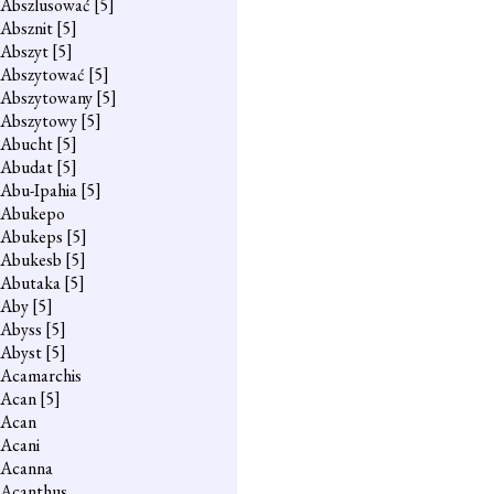
Abszlusować
[5]
Absznit
[5]
Abszyt
[5]
Abszytować
[5]
Abszytowany
[5]
Abszytowy
[5]
Abucht
[5]
Abudat
[5]
Abu-Ipahia
[5]
Abukepo
Abukeps
[5]
Abukesb
[5]
Abutaka
[5]
Aby
[5]
Abyss
[5]
Abyst
[5]
Acamarchis
Acan
[5]
Acan
Acani
Acanna
Acanthus