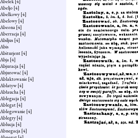
Abelek
[4]
Abeljo
[4]
Abelkowy
[4]
Abelowy
[4]
Abeona
[4]
Aberracja
[4]
Abiljus
[4]
Abis
Abiturjent
[4]
Abja
[4]
Abjuracja
[4]
Abjurować
[4]
Ablaktowanie
[4]
Ablatyw
[4]
Abłaucha
[4]
Ablegacja
[4]
Ablegat
[4]
Ablegowanie
[4]
Ablegry
[4]
Ablucja
[4]
Abnegacja
[4]
Abnegat
[4]