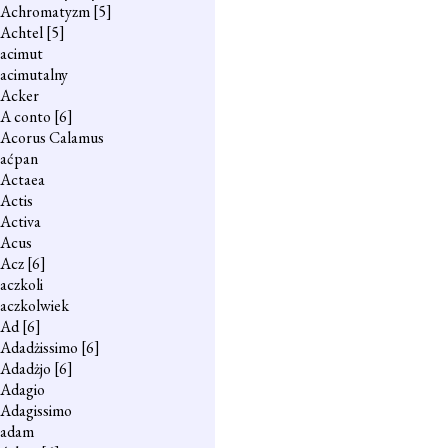
Achromatyzm
[5]
Achtel
[5]
acimut
acimutalny
Acker
A conto
[6]
Acorus Calamus
aćpan
Actaea
Actis
Activa
Acus
Acz
[6]
aczkoli
aczkolwiek
Ad
[6]
Adadżissimo
[6]
Adadżjo
[6]
Adagio
Adagissimo
adam