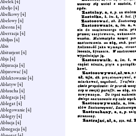
Abelek
[4]
Abeljo
[4]
Abelkowy
[4]
Abelowy
[4]
Abeona
[4]
Aberracja
[4]
Abiljus
[4]
Abis
Abiturjent
[4]
Abja
[4]
Abjuracja
[4]
Abjurować
[4]
Ablaktowanie
[4]
Ablatyw
[4]
Abłaucha
[4]
Ablegacja
[4]
Ablegat
[4]
Ablegowanie
[4]
Ablegry
[4]
Ablucja
[4]
Abnegacja
[4]
Abnegat
[4]