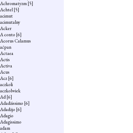
Achromatyzm
[5]
Achtel
[5]
acimut
acimutalny
Acker
A conto
[6]
Acorus Calamus
aćpan
Actaea
Actis
Activa
Acus
Acz
[6]
aczkoli
aczkolwiek
Ad
[6]
Adadżissimo
[6]
Adadżjo
[6]
Adagio
Adagissimo
adam