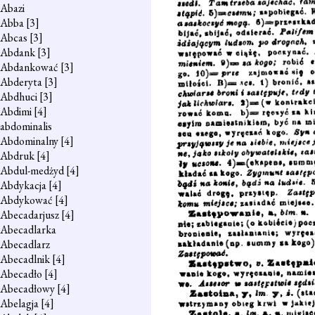
Abazi
Abba
[3]
Abcas
[3]
Abdank
[3]
Abdankować
[3]
Abderyta
[3]
Abdhuci
[3]
Abdimi
[4]
abdominalis
Abdominalny
[4]
Abdruk
[4]
Abdul-medżyd
[4]
Abdykacja
[4]
Abdykować
[4]
Abecadarjusz
[4]
Abecadlarka
Abecadlarz
Abecadlnik
[4]
Abecadło
[4]
Abecadłowy
[4]
Abelagja
[4]