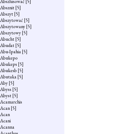
Abszlusować
[5]
Absznit
[5]
Abszyt
[5]
Abszytować
[5]
Abszytowany
[5]
Abszytowy
[5]
Abucht
[5]
Abudat
[5]
Abu-Ipahia
[5]
Abukepo
Abukeps
[5]
Abukesb
[5]
Abutaka
[5]
Aby
[5]
Abyss
[5]
Abyst
[5]
Acamarchis
Acan
[5]
Acan
Acani
Acanna
Acanthus