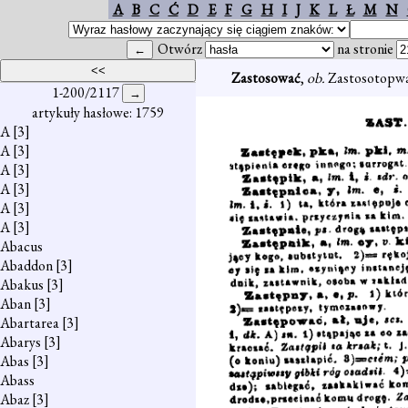
A
B
C
Ć
D
E
F
G
H
I
J
K
L
Ł
M
N
Otwórz
na stronie
Zastosować
,
ob.
Zastosotopwa
1-200/2117
artykuły hasłowe: 1759
A
[3]
A
[3]
A
[3]
A
[3]
A
[3]
A
[3]
Abacus
Abaddon
[3]
Abakus
[3]
Aban
[3]
Abartarea
[3]
Abarys
[3]
Abas
[3]
Abass
Abaz
[3]