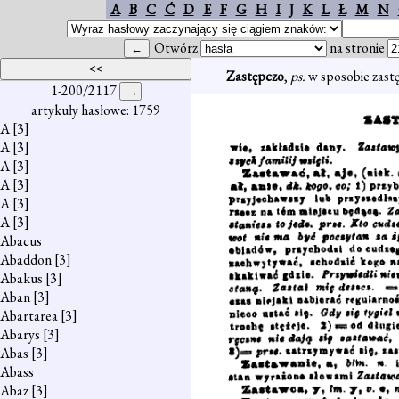
A
B
C
Ć
D
E
F
G
H
I
J
K
L
Ł
M
N
Otwórz
na stronie
Zastępczo
,
ps.
w sposobie zast
1-200/2117
artykuły hasłowe: 1759
A
[3]
A
[3]
A
[3]
A
[3]
A
[3]
A
[3]
Abacus
Abaddon
[3]
Abakus
[3]
Aban
[3]
Abartarea
[3]
Abarys
[3]
Abas
[3]
Abass
Abaz
[3]