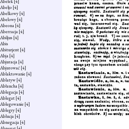
Abelek
[4]
Abeljo
[4]
Abelkowy
[4]
Abelowy
[4]
Abeona
[4]
Aberracja
[4]
Abiljus
[4]
Abis
Abiturjent
[4]
Abja
[4]
Abjuracja
[4]
Abjurować
[4]
Ablaktowanie
[4]
Ablatyw
[4]
Abłaucha
[4]
Ablegacja
[4]
Ablegat
[4]
Ablegowanie
[4]
Ablegry
[4]
Ablucja
[4]
Abnegacja
[4]
Abnegat
[4]