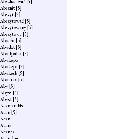
Abszlusować
[5]
Absznit
[5]
Abszyt
[5]
Abszytować
[5]
Abszytowany
[5]
Abszytowy
[5]
Abucht
[5]
Abudat
[5]
Abu-Ipahia
[5]
Abukepo
Abukeps
[5]
Abukesb
[5]
Abutaka
[5]
Aby
[5]
Abyss
[5]
Abyst
[5]
Acamarchis
Acan
[5]
Acan
Acani
Acanna
Acanthus