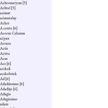
Achromatyzm
[5]
Achtel
[5]
acimut
acimutalny
Acker
A conto
[6]
Acorus Calamus
aćpan
Actaea
Actis
Activa
Acus
Acz
[6]
aczkoli
aczkolwiek
Ad
[6]
Adadżissimo
[6]
Adadżjo
[6]
Adagio
Adagissimo
adam