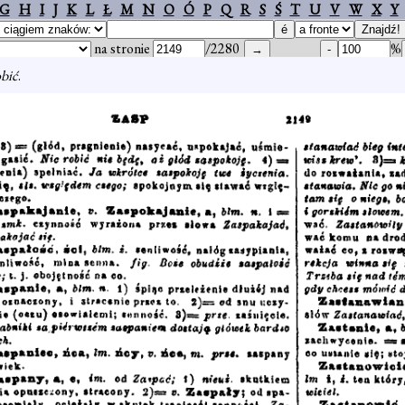
G
H
I
J
K
L
Ł
M
N
O
Ó
P
Q
R
S
Ś
T
U
V
W
X
Y
na stronie
/2280
%
obić
.