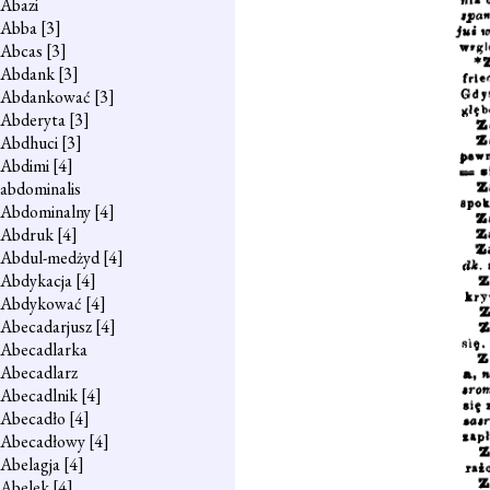
Abazi
Abba
[3]
Abcas
[3]
Abdank
[3]
Abdankować
[3]
Abderyta
[3]
Abdhuci
[3]
Abdimi
[4]
abdominalis
Abdominalny
[4]
Abdruk
[4]
Abdul-medżyd
[4]
Abdykacja
[4]
Abdykować
[4]
Abecadarjusz
[4]
Abecadlarka
Abecadlarz
Abecadlnik
[4]
Abecadło
[4]
Abecadłowy
[4]
Abelagja
[4]
Abelek
[4]