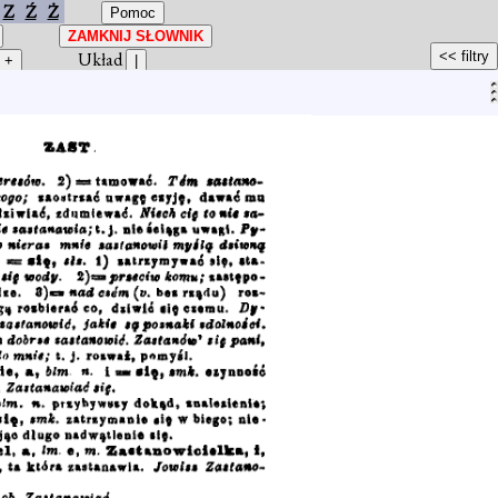
Z
Ź
Ż
Układ