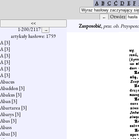
A
B
C
Ć
D
E
F
Otwórz
Zasposobić
,
prze. ob. Przyspot
1-200/2117
artykuły hasłowe: 1759
A
[3]
A
[3]
A
[3]
A
[3]
A
[3]
A
[3]
Abacus
Abaddon
[3]
Abakus
[3]
Aban
[3]
Abartarea
[3]
Abarys
[3]
Abas
[3]
Abass
Abaz
[3]