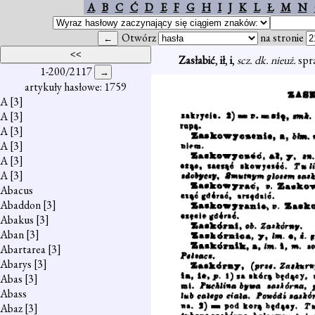
A
B
C
Ć
D
E
F
G
H
I
J
K
L
Ł
M
N
Otwórz
na stronie
Zasłabić
,
ił
,
i
,
scz. dk. nieuż.
spra
1-200/2117
artykuły hasłowe: 1759
A
[3]
A
[3]
A
[3]
A
[3]
A
[3]
A
[3]
Abacus
Abaddon
[3]
Abakus
[3]
Aban
[3]
Abartarea
[3]
Abarys
[3]
Abas
[3]
Abass
Abaz
[3]