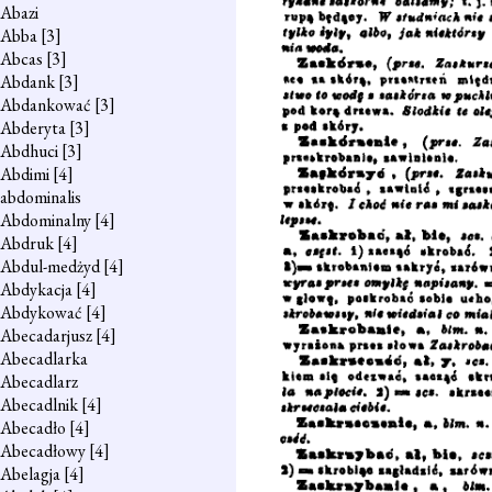
Abazi
Abba
[3]
Abcas
[3]
Abdank
[3]
Abdankować
[3]
Abderyta
[3]
Abdhuci
[3]
Abdimi
[4]
abdominalis
Abdominalny
[4]
Abdruk
[4]
Abdul-medżyd
[4]
Abdykacja
[4]
Abdykować
[4]
Abecadarjusz
[4]
Abecadlarka
Abecadlarz
Abecadlnik
[4]
Abecadło
[4]
Abecadłowy
[4]
Abelagja
[4]