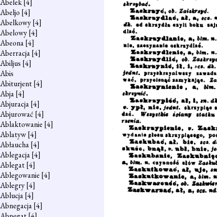
Abelek
[4]
Abeljo
[4]
Abelkowy
[4]
Abelowy
[4]
Abeona
[4]
Aberracja
[4]
Abiljus
[4]
Abis
Abiturjent
[4]
Abja
[4]
Abjuracja
[4]
Abjurować
[4]
Ablaktowanie
[4]
Ablatyw
[4]
Abłaucha
[4]
Ablegacja
[4]
Ablegat
[4]
Ablegowanie
[4]
Ablegry
[4]
Ablucja
[4]
Abnegacja
[4]
Abnegat
[4]