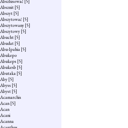
Abszlusować
[5]
Absznit
[5]
Abszyt
[5]
Abszytować
[5]
Abszytowany
[5]
Abszytowy
[5]
Abucht
[5]
Abudat
[5]
Abu-Ipahia
[5]
Abukepo
Abukeps
[5]
Abukesb
[5]
Abutaka
[5]
Aby
[5]
Abyss
[5]
Abyst
[5]
Acamarchis
Acan
[5]
Acan
Acani
Acanna
Acanthus