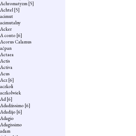
Achromatyzm
[5]
Achtel
[5]
acimut
acimutalny
Acker
A conto
[6]
Acorus Calamus
aćpan
Actaea
Actis
Activa
Acus
Acz
[6]
aczkoli
aczkolwiek
Ad
[6]
Adadżissimo
[6]
Adadżjo
[6]
Adagio
Adagissimo
adam