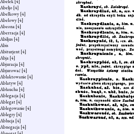
Abelek
[4]
Abeljo
[4]
Abelkowy
[4]
Abelowy
[4]
Abeona
[4]
Aberracja
[4]
Abiljus
[4]
Abis
Abiturjent
[4]
Abja
[4]
Abjuracja
[4]
Abjurować
[4]
Ablaktowanie
[4]
Ablatyw
[4]
Abłaucha
[4]
Ablegacja
[4]
Ablegat
[4]
Ablegowanie
[4]
Ablegry
[4]
Ablucja
[4]
Abnegacja
[4]
Abnegat
[4]