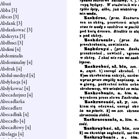
Abazi
Abba
[3]
Abcas
[3]
Abdank
[3]
Abdankować
[3]
Abderyta
[3]
Abdhuci
[3]
Abdimi
[4]
abdominalis
Abdominalny
[4]
Abdruk
[4]
Abdul-medżyd
[4]
Abdykacja
[4]
Abdykować
[4]
Abecadarjusz
[4]
Abecadlarka
Abecadlarz
Abecadlnik
[4]
Abecadło
[4]
Abecadłowy
[4]
Abelagja
[4]