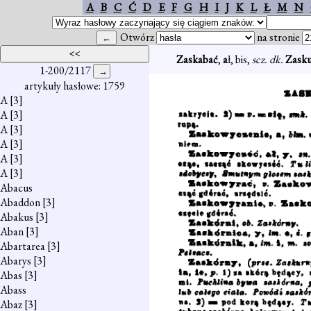
A
B
C
Ć
D
E
F
G
H
I
J
K
L
Ł
M
N
Otwórz
na stronie
Zaskabać
,
a
ł, bis,
scz. dk.
Zask
1-200/2117
artykuły hasłowe: 1759
A
[3]
A
[3]
A
[3]
A
[3]
A
[3]
A
[3]
Abacus
Abaddon
[3]
Abakus
[3]
Aban
[3]
Abartarea
[3]
Abarys
[3]
Abas
[3]
Abass
Abaz
[3]