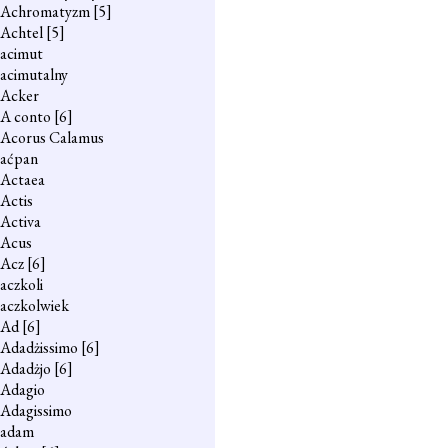
Achromatyzm
[5]
Achtel
[5]
acimut
acimutalny
Acker
A conto
[6]
Acorus Calamus
aćpan
Actaea
Actis
Activa
Acus
Acz
[6]
aczkoli
aczkolwiek
Ad
[6]
Adadżissimo
[6]
Adadżjo
[6]
Adagio
Adagissimo
adam