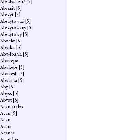
Abszlusować
[5]
Absznit
[5]
Abszyt
[5]
Abszytować
[5]
Abszytowany
[5]
Abszytowy
[5]
Abucht
[5]
Abudat
[5]
Abu-Ipahia
[5]
Abukepo
Abukeps
[5]
Abukesb
[5]
Abutaka
[5]
Aby
[5]
Abyss
[5]
Abyst
[5]
Acamarchis
Acan
[5]
Acan
Acani
Acanna
Acanthus