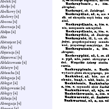
Abelek
[4]
Abeljo
[4]
Abelkowy
[4]
Abelowy
[4]
Abeona
[4]
Aberracja
[4]
Abiljus
[4]
Abis
Abiturjent
[4]
Abja
[4]
Abjuracja
[4]
Abjurować
[4]
Ablaktowanie
[4]
Ablatyw
[4]
Abłaucha
[4]
Ablegacja
[4]
Ablegat
[4]
Ablegowanie
[4]
Ablegry
[4]
Ablucja
[4]
Abnegacja
[4]
Abnegat
[4]