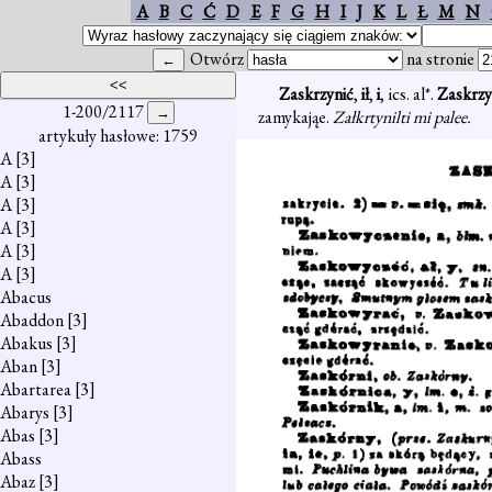
A
B
C
Ć
D
E
F
G
H
I
J
K
L
Ł
M
N
Otwórz
na stronie
Zaskrzynić
,
ił
,
i
, ics. al*.
Zaskrzy
1-200/2117
zamykająe.
Załkrtynilti mi palee.
artykuły hasłowe: 1759
A
[3]
A
[3]
A
[3]
A
[3]
A
[3]
A
[3]
Abacus
Abaddon
[3]
Abakus
[3]
Aban
[3]
Abartarea
[3]
Abarys
[3]
Abas
[3]
Abass
Abaz
[3]