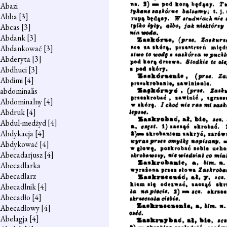
Abazi
Abba
[3]
Abcas
[3]
Abdank
[3]
Abdankować
[3]
Abderyta
[3]
Abdhuci
[3]
Abdimi
[4]
abdominalis
Abdominalny
[4]
Abdruk
[4]
Abdul-medżyd
[4]
Abdykacja
[4]
Abdykować
[4]
Abecadarjusz
[4]
Abecadlarka
Abecadlarz
Abecadlnik
[4]
Abecadło
[4]
Abecadłowy
[4]
Abelagja
[4]