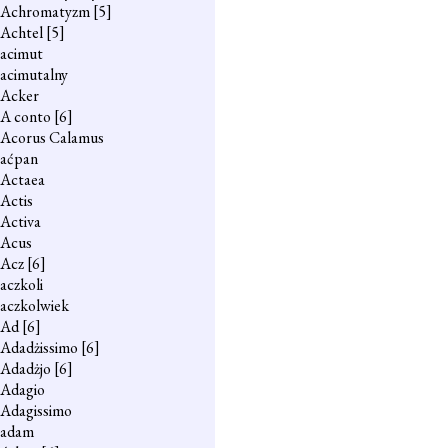
Achromatyzm
[5]
Achtel
[5]
acimut
acimutalny
Acker
A conto
[6]
Acorus Calamus
aćpan
Actaea
Actis
Activa
Acus
Acz
[6]
aczkoli
aczkolwiek
Ad
[6]
Adadżissimo
[6]
Adadżjo
[6]
Adagio
Adagissimo
adam