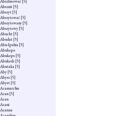
Abszlusować
[5]
Absznit
[5]
Abszyt
[5]
Abszytować
[5]
Abszytowany
[5]
Abszytowy
[5]
Abucht
[5]
Abudat
[5]
Abu-Ipahia
[5]
Abukepo
Abukeps
[5]
Abukesb
[5]
Abutaka
[5]
Aby
[5]
Abyss
[5]
Abyst
[5]
Acamarchis
Acan
[5]
Acan
Acani
Acanna
Acanthus