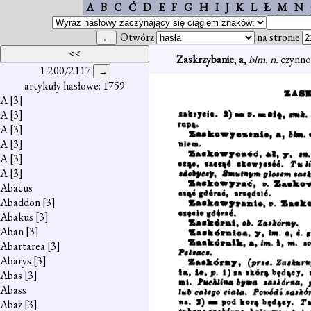
A
B
C
Ć
D
E
F
G
H
I
J
K
L
Ł
M
N
Otwórz
na stronie
Zaskrzybanie
,
a
,
blm. n.
czynno
1-200/2117
artykuły hasłowe: 1759
A
[3]
A
[3]
A
[3]
A
[3]
A
[3]
A
[3]
Abacus
Abaddon
[3]
Abakus
[3]
Aban
[3]
Abartarea
[3]
Abarys
[3]
Abas
[3]
Abass
Abaz
[3]