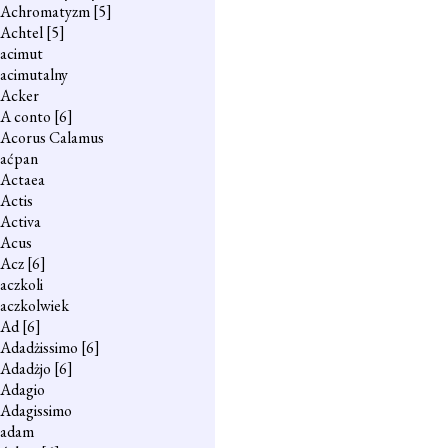
Achromatyzm
[5]
Achtel
[5]
acimut
acimutalny
Acker
A conto
[6]
Acorus Calamus
aćpan
Actaea
Actis
Activa
Acus
Acz
[6]
aczkoli
aczkolwiek
Ad
[6]
Adadżissimo
[6]
Adadżjo
[6]
Adagio
Adagissimo
adam