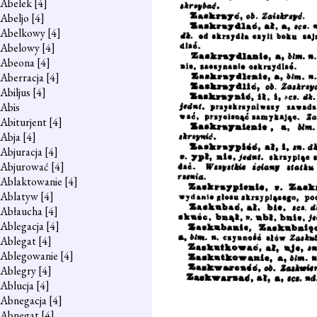
Abelek
[4]
Abeljo
[4]
Abelkowy
[4]
Abelowy
[4]
Abeona
[4]
Aberracja
[4]
Abiljus
[4]
Abis
Abiturjent
[4]
Abja
[4]
Abjuracja
[4]
Abjurować
[4]
Ablaktowanie
[4]
Ablatyw
[4]
Abłaucha
[4]
Ablegacja
[4]
Ablegat
[4]
Ablegowanie
[4]
Ablegry
[4]
Ablucja
[4]
Abnegacja
[4]
Abnegat
[4]