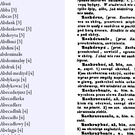
Abazi
Abba
[3]
Abcas
[3]
Abdank
[3]
Abdankować
[3]
Abderyta
[3]
Abdhuci
[3]
Abdimi
[4]
abdominalis
Abdominalny
[4]
Abdruk
[4]
Abdul-medżyd
[4]
Abdykacja
[4]
Abdykować
[4]
Abecadarjusz
[4]
Abecadlarka
Abecadlarz
Abecadlnik
[4]
Abecadło
[4]
Abecadłowy
[4]
Abelagja
[4]