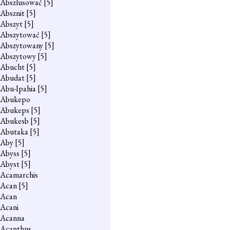
Abszlusować
[5]
Absznit
[5]
Abszyt
[5]
Abszytować
[5]
Abszytowany
[5]
Abszytowy
[5]
Abucht
[5]
Abudat
[5]
Abu-Ipahia
[5]
Abukepo
Abukeps
[5]
Abukesb
[5]
Abutaka
[5]
Aby
[5]
Abyss
[5]
Abyst
[5]
Acamarchis
Acan
[5]
Acan
Acani
Acanna
Acanthus