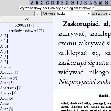
A
B
C
Ć
D
E
F
G
H
I
J
K
L
Ł
M
N
Otwórz
na stronie
Zaskorupiać
,
ał
,
1-200/2117
artykuły hasłowe: 1759
zakrywać, zaakle
A
[3]
czemu zakrywać się
A
[3]
A
[3]
zatklepiać się, 
A
[3]
A
[3]
zaskurupi się rana
A
[3]
Abacus
widywać nikogo
Abaddon
[3]
Abakus
[3]
Nieprzyjaciel zask
Aban
[3]
Abartarea
[3]
Abarys
[3]
Abas
[3]
Abass
Abaz
[3]