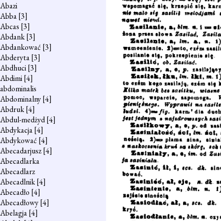
Abazi
Abba
[3]
Abcas
[3]
Abdank
[3]
Abdankować
[3]
Abderyta
[3]
Abdhuci
[3]
Abdimi
[4]
abdominalis
Abdominalny
[4]
Abdruk
[4]
Abdul-medżyd
[4]
Abdykacja
[4]
Abdykować
[4]
Abecadarjusz
[4]
Abecadlarka
Abecadlarz
Abecadlnik
[4]
Abecadło
[4]
Abecadłowy
[4]
Abelagja
[4]