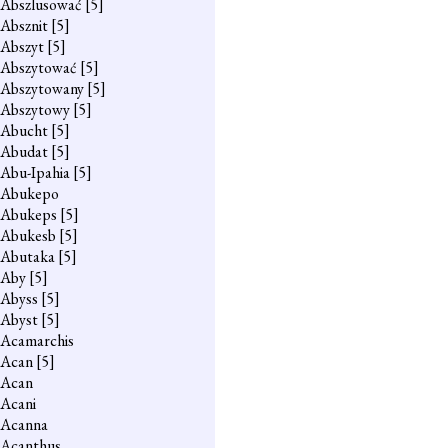
Abszlusować
[5]
Absznit
[5]
Abszyt
[5]
Abszytować
[5]
Abszytowany
[5]
Abszytowy
[5]
Abucht
[5]
Abudat
[5]
Abu-Ipahia
[5]
Abukepo
Abukeps
[5]
Abukesb
[5]
Abutaka
[5]
Aby
[5]
Abyss
[5]
Abyst
[5]
Acamarchis
Acan
[5]
Acan
Acani
Acanna
Acanthus