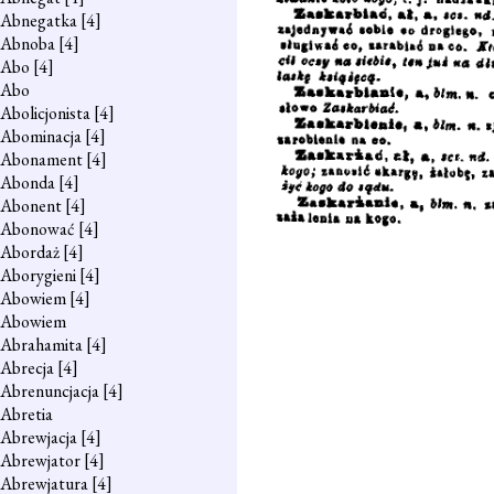
Abnegatka
[4]
Abnoba
[4]
Abo
[4]
Abo
Abolicjonista
[4]
Abominacja
[4]
Abonament
[4]
Abonda
[4]
Abonent
[4]
Abonować
[4]
Abordaż
[4]
Aborygieni
[4]
Abowiem
[4]
Abowiem
Abrahamita
[4]
Abrecja
[4]
Abrenuncjacja
[4]
Abretia
Abrewjacja
[4]
Abrewjator
[4]
Abrewjatura
[4]