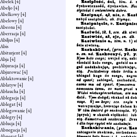
Abelek
[4]
Abeljo
[4]
Abelkowy
[4]
Abelowy
[4]
Abeona
[4]
Aberracja
[4]
Abiljus
[4]
Abis
Abiturjent
[4]
Abja
[4]
Abjuracja
[4]
Abjurować
[4]
Ablaktowanie
[4]
Ablatyw
[4]
Abłaucha
[4]
Ablegacja
[4]
Ablegat
[4]
Ablegowanie
[4]
Ablegry
[4]
Ablucja
[4]
Abnegacja
[4]
Abnegat
[4]