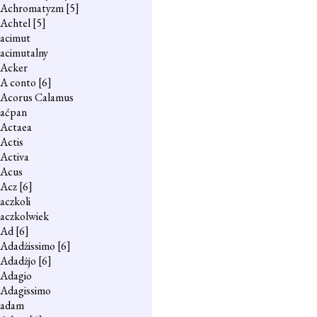
Achromatyzm
[5]
Achtel
[5]
acimut
acimutalny
Acker
A conto
[6]
Acorus Calamus
aćpan
Actaea
Actis
Activa
Acus
Acz
[6]
aczkoli
aczkolwiek
Ad
[6]
Adadżissimo
[6]
Adadżjo
[6]
Adagio
Adagissimo
adam