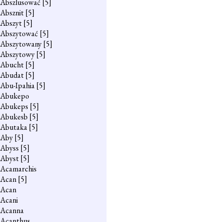
Abszlusować
[5]
Absznit
[5]
Abszyt
[5]
Abszytować
[5]
Abszytowany
[5]
Abszytowy
[5]
Abucht
[5]
Abudat
[5]
Abu-Ipahia
[5]
Abukepo
Abukeps
[5]
Abukesb
[5]
Abutaka
[5]
Aby
[5]
Abyss
[5]
Abyst
[5]
Acamarchis
Acan
[5]
Acan
Acani
Acanna
Acanthus