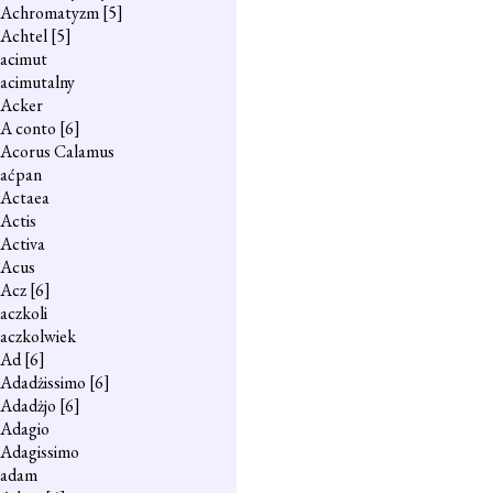
Achromatyzm
[5]
Achtel
[5]
acimut
acimutalny
Acker
A conto
[6]
Acorus Calamus
aćpan
Actaea
Actis
Activa
Acus
Acz
[6]
aczkoli
aczkolwiek
Ad
[6]
Adadżissimo
[6]
Adadżjo
[6]
Adagio
Adagissimo
adam