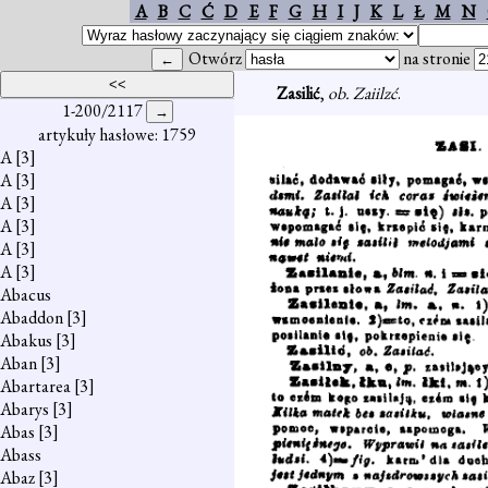
A
B
C
Ć
D
E
F
G
H
I
J
K
L
Ł
M
N
Otwórz
na stronie
Zasilić
,
ob. Zaiilzć
.
1-200/2117
artykuły hasłowe: 1759
A
[3]
A
[3]
A
[3]
A
[3]
A
[3]
A
[3]
Abacus
Abaddon
[3]
Abakus
[3]
Aban
[3]
Abartarea
[3]
Abarys
[3]
Abas
[3]
Abass
Abaz
[3]