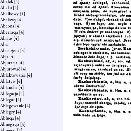
Abelek
[4]
Abeljo
[4]
Abelkowy
[4]
Abelowy
[4]
Abeona
[4]
Aberracja
[4]
Abiljus
[4]
Abis
Abiturjent
[4]
Abja
[4]
Abjuracja
[4]
Abjurować
[4]
Ablaktowanie
[4]
Ablatyw
[4]
Abłaucha
[4]
Ablegacja
[4]
Ablegat
[4]
Ablegowanie
[4]
Ablegry
[4]
Ablucja
[4]
Abnegacja
[4]
Abnegat
[4]