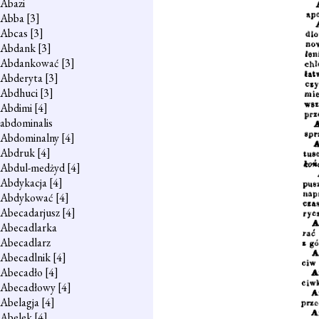
Abazi
Abba
[3]
Abcas
[3]
Abdank
[3]
Abdankować
[3]
Abderyta
[3]
Abdhuci
[3]
Abdimi
[4]
abdominalis
Abdominalny
[4]
Abdruk
[4]
Abdul-medżyd
[4]
Abdykacja
[4]
Abdykować
[4]
Abecadarjusz
[4]
Abecadlarka
Abecadlarz
Abecadlnik
[4]
Abecadło
[4]
Abecadłowy
[4]
Abelagja
[4]
Abelek
[4]