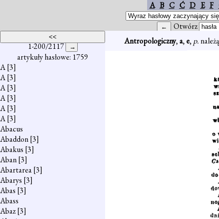
A
B
C
Ć
D
E
F
Otwórz
Antropologiczny
,
a
,
e
,
p.
należą
1-200/2117
artykuły hasłowe: 1759
A
[3]
A
[3]
A
[3]
A
[3]
A
[3]
A
[3]
Abacus
Abaddon
[3]
Abakus
[3]
Aban
[3]
Abartarea
[3]
Abarys
[3]
Abas
[3]
Abass
Abaz
[3]