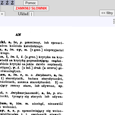
Z
Ź
Ż
Układ