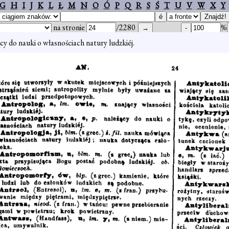
G
H
I
J
K
L
Ł
M
N
O
Ó
P
Q
R
S
Ś
T
U
V
W
X
Y
na stronie
/2280
%
cy do nauki o własnościach natury ludzkiéj.