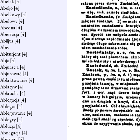
Abelek
[4]
Abeljo
[4]
Abelkowy
[4]
Abelowy
[4]
Abeona
[4]
Aberracja
[4]
Abiljus
[4]
Abis
Abiturjent
[4]
Abja
[4]
Abjuracja
[4]
Abjurować
[4]
Ablaktowanie
[4]
Ablatyw
[4]
Abłaucha
[4]
Ablegacja
[4]
Ablegat
[4]
Ablegowanie
[4]
Ablegry
[4]
Ablucja
[4]
Abnegacja
[4]
Abnegat
[4]