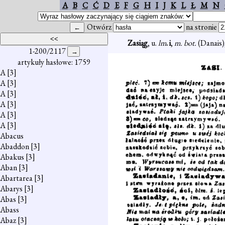
A
B
C
Ć
D
E
F
G
H
I
J
K
L
Ł
M
N
Otwórz
na stronie
Zasiąg
, u.
lm
. i
,
m. bot.
(Danais),
1-200/2117
artykuły hasłowe: 1759
A
[3]
A
[3]
A
[3]
A
[3]
A
[3]
A
[3]
Abacus
Abaddon
[3]
Abakus
[3]
Aban
[3]
Abartarea
[3]
Abarys
[3]
Abas
[3]
Abass
Abaz
[3]