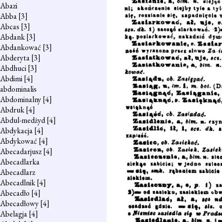
Abazi
Abba
[3]
Abcas
[3]
Abdank
[3]
Abdankować
[3]
Abderyta
[3]
Abdhuci
[3]
Abdimi
[4]
abdominalis
Abdominalny
[4]
Abdruk
[4]
Abdul-medżyd
[4]
Abdykacja
[4]
Abdykować
[4]
Abecadarjusz
[4]
Abecadlarka
Abecadlarz
Abecadlnik
[4]
Abecadło
[4]
Abecadłowy
[4]
Abelagja
[4]