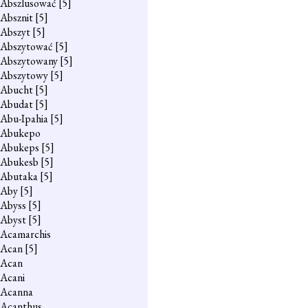
Abszlusować
[5]
Absznit
[5]
Abszyt
[5]
Abszytować
[5]
Abszytowany
[5]
Abszytowy
[5]
Abucht
[5]
Abudat
[5]
Abu-Ipahia
[5]
Abukepo
Abukeps
[5]
Abukesb
[5]
Abutaka
[5]
Aby
[5]
Abyss
[5]
Abyst
[5]
Acamarchis
Acan
[5]
Acan
Acani
Acanna
Acanthus