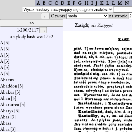
A
B
C
Ć
D
E
F
G
H
I
J
K
L
Ł
M
N
Otwórz
na stronie
Zasiądz
,
ob. Zatiggać
.
1-200/2117
artykuły hasłowe: 1759
A
[3]
A
[3]
A
[3]
A
[3]
A
[3]
A
[3]
Abacus
Abaddon
[3]
Abakus
[3]
Aban
[3]
Abartarea
[3]
Abarys
[3]
Abas
[3]
Abass
Abaz
[3]