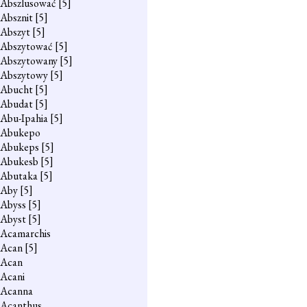
Abszlusować
[5]
Absznit
[5]
Abszyt
[5]
Abszytować
[5]
Abszytowany
[5]
Abszytowy
[5]
Abucht
[5]
Abudat
[5]
Abu-Ipahia
[5]
Abukepo
Abukeps
[5]
Abukesb
[5]
Abutaka
[5]
Aby
[5]
Abyss
[5]
Abyst
[5]
Acamarchis
Acan
[5]
Acan
Acani
Acanna
Acanthus