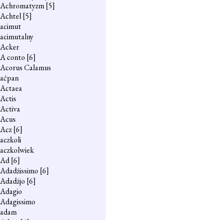
Achromatyzm
[5]
Achtel
[5]
acimut
acimutalny
Acker
A conto
[6]
Acorus Calamus
aćpan
Actaea
Actis
Activa
Acus
Acz
[6]
aczkoli
aczkolwiek
Ad
[6]
Adadżissimo
[6]
Adadżjo
[6]
Adagio
Adagissimo
adam