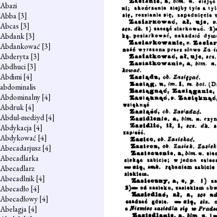
Abazi
Abba
[3]
Abcas
[3]
Abdank
[3]
Abdankować
[3]
Abderyta
[3]
Abdhuci
[3]
Abdimi
[4]
abdominalis
Abdominalny
[4]
Abdruk
[4]
Abdul-medżyd
[4]
Abdykacja
[4]
Abdykować
[4]
Abecadarjusz
[4]
Abecadlarka
Abecadlarz
Abecadlnik
[4]
Abecadło
[4]
Abecadłowy
[4]
Abelagja
[4]