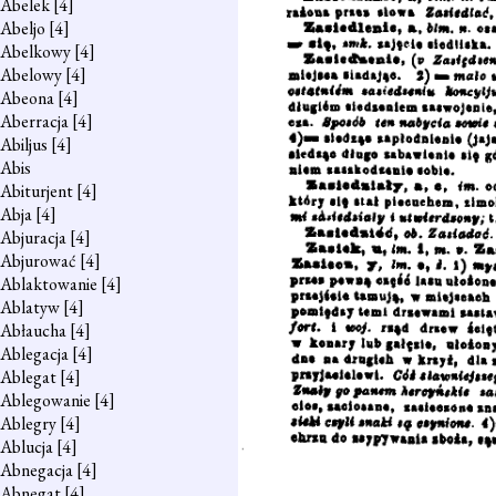
Abelek
[4]
Abeljo
[4]
Abelkowy
[4]
Abelowy
[4]
Abeona
[4]
Aberracja
[4]
Abiljus
[4]
Abis
Abiturjent
[4]
Abja
[4]
Abjuracja
[4]
Abjurować
[4]
Ablaktowanie
[4]
Ablatyw
[4]
Abłaucha
[4]
Ablegacja
[4]
Ablegat
[4]
Ablegowanie
[4]
Ablegry
[4]
Ablucja
[4]
Abnegacja
[4]
Abnegat
[4]