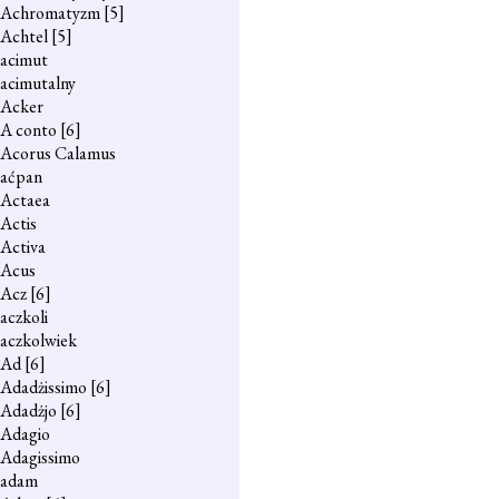
Achromatyzm
[5]
Achtel
[5]
acimut
acimutalny
Acker
A conto
[6]
Acorus Calamus
aćpan
Actaea
Actis
Activa
Acus
Acz
[6]
aczkoli
aczkolwiek
Ad
[6]
Adadżissimo
[6]
Adadżjo
[6]
Adagio
Adagissimo
adam