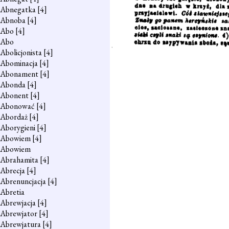
Abnegatka
[4]
Abnoba
[4]
Abo
[4]
Abo
Abolicjonista
[4]
Abominacja
[4]
Abonament
[4]
Abonda
[4]
Abonent
[4]
Abonować
[4]
Abordaż
[4]
Aborygieni
[4]
Abowiem
[4]
Abowiem
Abrahamita
[4]
Abrecja
[4]
Abrenuncjacja
[4]
Abretia
Abrewjacja
[4]
Abrewjator
[4]
Abrewjatura
[4]