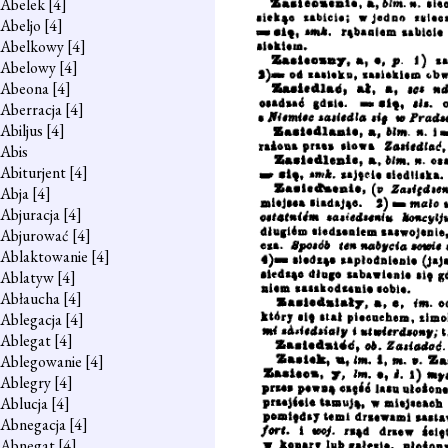
Abelek
[4]
Abeljo
[4]
Abelkowy
[4]
Abelowy
[4]
Abeona
[4]
Aberracja
[4]
Abiljus
[4]
Abis
Abiturjent
[4]
Abja
[4]
Abjuracja
[4]
Abjurować
[4]
Ablaktowanie
[4]
Ablatyw
[4]
Abłaucha
[4]
Ablegacja
[4]
Ablegat
[4]
Ablegowanie
[4]
Ablegry
[4]
Ablucja
[4]
Abnegacja
[4]
Abnegat
[4]