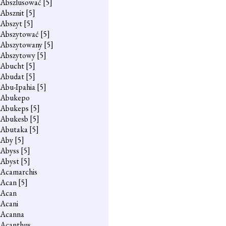
Abszlusować
[5]
Absznit
[5]
Abszyt
[5]
Abszytować
[5]
Abszytowany
[5]
Abszytowy
[5]
Abucht
[5]
Abudat
[5]
Abu-Ipahia
[5]
Abukepo
Abukeps
[5]
Abukesb
[5]
Abutaka
[5]
Aby
[5]
Abyss
[5]
Abyst
[5]
Acamarchis
Acan
[5]
Acan
Acani
Acanna
Acanthus