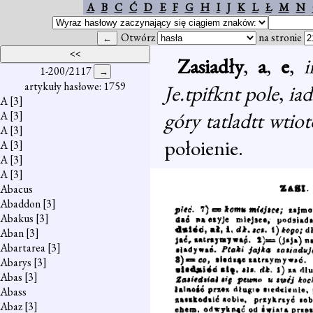
A
B
C
Ć
D
E
F
G
H
I
J
K
L
Ł
M
N
Otwórz
na stronie
Zasiadły
,
a
,
e
,
i
1-200/2117
artykuły hasłowe: 1759
Je.tpifknt pole
,
ia
A
[3]
góry tatladtt wtio
A
[3]
A
[3]
połoienie.
A
[3]
A
[3]
A
[3]
Abacus
Abaddon
[3]
Abakus
[3]
Aban
[3]
Abartarea
[3]
Abarys
[3]
Abas
[3]
Abass
Abaz
[3]