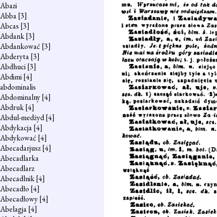
Abazi
Abba
[3]
Abcas
[3]
Abdank
[3]
Abdankować
[3]
Abderyta
[3]
Abdhuci
[3]
Abdimi
[4]
abdominalis
Abdominalny
[4]
Abdruk
[4]
Abdul-medżyd
[4]
Abdykacja
[4]
Abdykować
[4]
Abecadarjusz
[4]
Abecadlarka
Abecadlarz
Abecadlnik
[4]
Abecadło
[4]
Abecadłowy
[4]
Abelagja
[4]