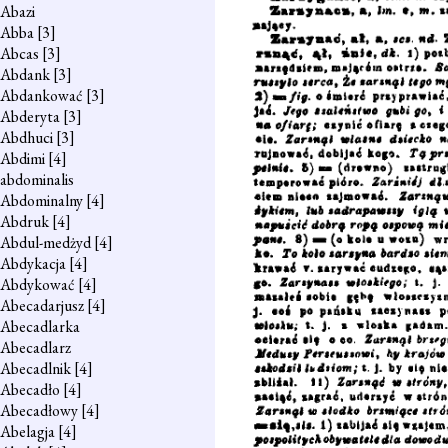
Abazi
Abba
[3]
Abcas
[3]
Abdank
[3]
Abdankować
[3]
Abderyta
[3]
Abdhuci
[3]
Abdimi
[4]
abdominalis
Abdominalny
[4]
Abdruk
[4]
Abdul-medżyd
[4]
Abdykacja
[4]
Abdykować
[4]
Abecadarjusz
[4]
Abecadlarka
Abecadlarz
Abecadlnik
[4]
Abecadło
[4]
Abecadłowy
[4]
Abelagja
[4]