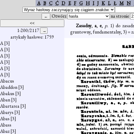
A
B
C
Ć
D
E
F
G
H
I
J
K
L
Ł
M
N
Otwórz
na stronie
Zasadny
,
a
,
e
,
p.
1) do zasad
1-200/2117
gruntowny, fundamentalny, 3) = za
artykuły hasłowe: 1759
A
[3]
A
[3]
A
[3]
A
[3]
A
[3]
A
[3]
Abacus
Abaddon
[3]
Abakus
[3]
Aban
[3]
Abartarea
[3]
Abarys
[3]
Abas
[3]
Abass
Abaz
[3]