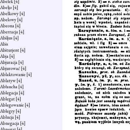
Abelek
[4]
Abeljo
[4]
Abelkowy
[4]
Abelowy
[4]
Abeona
[4]
Aberracja
[4]
Abiljus
[4]
Abis
Abiturjent
[4]
Abja
[4]
Abjuracja
[4]
Abjurować
[4]
Ablaktowanie
[4]
Ablatyw
[4]
Abłaucha
[4]
Ablegacja
[4]
Ablegat
[4]
Ablegowanie
[4]
Ablegry
[4]
Ablucja
[4]
Abnegacja
[4]
Abnegat
[4]