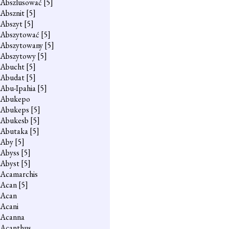
Abszlusować
[5]
Absznit
[5]
Abszyt
[5]
Abszytować
[5]
Abszytowany
[5]
Abszytowy
[5]
Abucht
[5]
Abudat
[5]
Abu-Ipahia
[5]
Abukepo
Abukeps
[5]
Abukesb
[5]
Abutaka
[5]
Aby
[5]
Abyss
[5]
Abyst
[5]
Acamarchis
Acan
[5]
Acan
Acani
Acanna
Acanthus