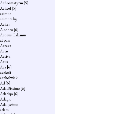
Achromatyzm
[5]
Achtel
[5]
acimut
acimutalny
Acker
A conto
[6]
Acorus Calamus
aćpan
Actaea
Actis
Activa
Acus
Acz
[6]
aczkoli
aczkolwiek
Ad
[6]
Adadżissimo
[6]
Adadżjo
[6]
Adagio
Adagissimo
adam