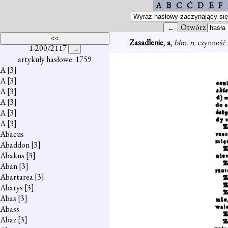
A
B
C
Ć
D
E
F
Otwórz
Zasadlenie
,
a
,
blm. n.
czynność
1-200/2117
artykuły hasłowe: 1759
A
[3]
A
[3]
A
[3]
A
[3]
A
[3]
A
[3]
Abacus
Abaddon
[3]
Abakus
[3]
Aban
[3]
Abartarea
[3]
Abarys
[3]
Abas
[3]
Abass
Abaz
[3]