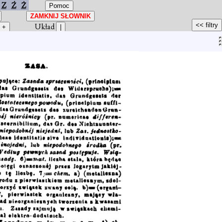
Z
Ź
Ż
Układ