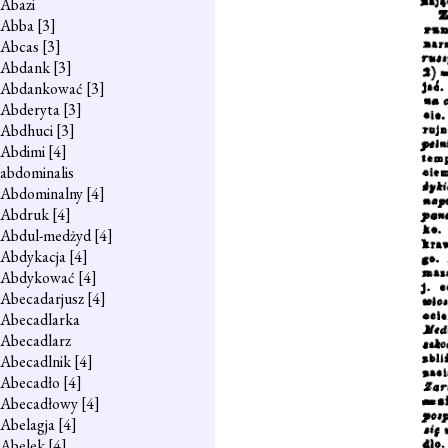
Abazi
Abba
[3]
Abcas
[3]
Abdank
[3]
Abdankować
[3]
Abderyta
[3]
Abdhuci
[3]
Abdimi
[4]
abdominalis
Abdominalny
[4]
Abdruk
[4]
Abdul-medżyd
[4]
Abdykacja
[4]
Abdykować
[4]
Abecadarjusz
[4]
Abecadlarka
Abecadlarz
Abecadlnik
[4]
Abecadło
[4]
Abecadłowy
[4]
Abelagja
[4]
Abelek
[4]