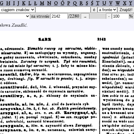
G
H
I
J
K
L
Ł
M
N
O
Ó
P
Q
R
S
Ś
T
U
V
W
X
Y
na stronie
/2280
%
 słowa
Zasadlić.