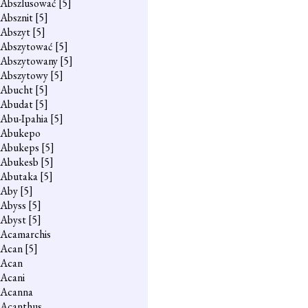
Abszlusować
[5]
Absznit
[5]
Abszyt
[5]
Abszytować
[5]
Abszytowany
[5]
Abszytowy
[5]
Abucht
[5]
Abudat
[5]
Abu-Ipahia
[5]
Abukepo
Abukeps
[5]
Abukesb
[5]
Abutaka
[5]
Aby
[5]
Abyss
[5]
Abyst
[5]
Acamarchis
Acan
[5]
Acan
Acani
Acanna
Acanthus