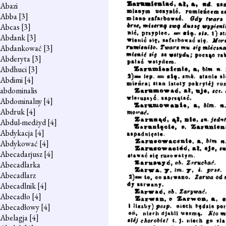
Abazi
Abba
[3]
Abcas
[3]
Abdank
[3]
Abdankować
[3]
Abderyta
[3]
Abdhuci
[3]
Abdimi
[4]
abdominalis
Abdominalny
[4]
Abdruk
[4]
Abdul-medżyd
[4]
Abdykacja
[4]
Abdykować
[4]
Abecadarjusz
[4]
Abecadlarka
Abecadlarz
Abecadlnik
[4]
Abecadło
[4]
Abecadłowy
[4]
Abelagja
[4]