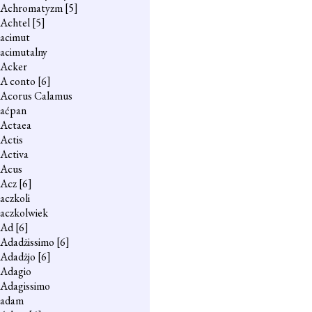
Achromatyzm
[5]
Achtel
[5]
acimut
acimutalny
Acker
A conto
[6]
Acorus Calamus
aćpan
Actaea
Actis
Activa
Acus
Acz
[6]
aczkoli
aczkolwiek
Ad
[6]
Adadżissimo
[6]
Adadżjo
[6]
Adagio
Adagissimo
adam