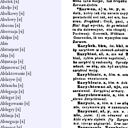
Abelek
[4]
Abeljo
[4]
Abelkowy
[4]
Abelowy
[4]
Abeona
[4]
Aberracja
[4]
Abiljus
[4]
Abis
Abiturjent
[4]
Abja
[4]
Abjuracja
[4]
Abjurować
[4]
Ablaktowanie
[4]
Ablatyw
[4]
Abłaucha
[4]
Ablegacja
[4]
Ablegat
[4]
Ablegowanie
[4]
Ablegry
[4]
Ablucja
[4]
Abnegacja
[4]
Abnegat
[4]