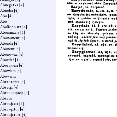
Abnegatka
[4]
Abnoba
[4]
Abo
[4]
Abo
Abolicjonista
[4]
Abominacja
[4]
Abonament
[4]
Abonda
[4]
Abonent
[4]
Abonować
[4]
Abordaż
[4]
Aborygieni
[4]
Abowiem
[4]
Abowiem
Abrahamita
[4]
Abrecja
[4]
Abrenuncjacja
[4]
Abretia
Abrewjacja
[4]
Abrewjator
[4]
Abrewjatura
[4]