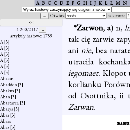
A
B
C
Ć
D
E
F
G
H
I
J
K
L
Ł
M
N
Otwórz
na stronie
*Zarwon
,
a
) n,
l
1-200/2117
artykuły hasłowe: 1759
tak cię zarwie za
A
[3]
ani
nie
, bea narat
A
[3]
A
[3]
utraciła kochan
A
[3]
A
[3]
iegomaet.
Kłopot t
A
[3]
Abacus
korlianku Porówn
Abaddon
[3]
Abakus
[3]
od Osottnika, ii 
Aban
[3]
Abartarea
[3]
Zarwan
.
Abarys
[3]
Abas
[3]
Abass
Abaz
[3]