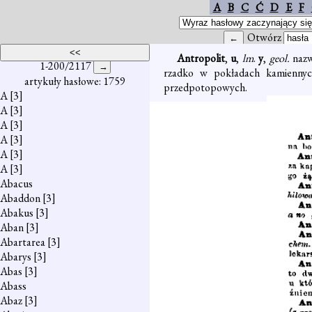
A
B
C
Ć
D
E
F
Otwórz
Antropolit
,
u
,
lm
.
y
,
geol.
nazw
1-200/2117
rzadko w pokładach kamiennych,
artykuły hasłowe: 1759
przedpotopowych.
A
[3]
A
[3]
A
[3]
A
[3]
A
[3]
A
[3]
Abacus
Abaddon
[3]
Abakus
[3]
Aban
[3]
Abartarea
[3]
Abarys
[3]
Abas
[3]
Abass
Abaz
[3]