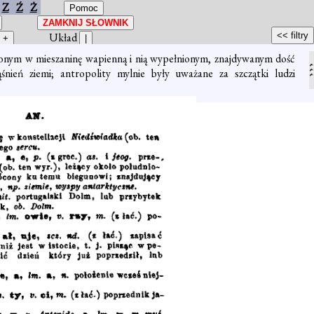
Z
Ź
Ż
Układ
czonym w mieszaninę wapienną i nią wypełnionym, znajdywanym dość
ień ziemi; antropolity mylnie były uważane za szczątki ludzi