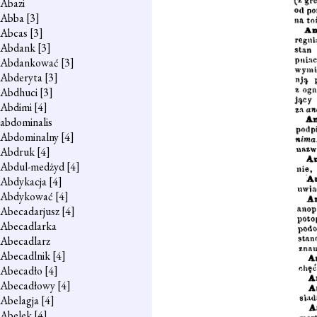
Abazi
Abba
[3]
Abcas
[3]
Abdank
[3]
Abdankować
[3]
Abderyta
[3]
Abdhuci
[3]
Abdimi
[4]
abdominalis
Abdominalny
[4]
Abdruk
[4]
Abdul-medżyd
[4]
Abdykacja
[4]
Abdykować
[4]
Abecadarjusz
[4]
Abecadlarka
Abecadlarz
Abecadlnik
[4]
Abecadło
[4]
Abecadłowy
[4]
Abelagja
[4]
Abelek
[4]