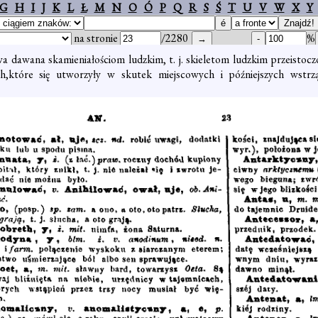
G
H
I
J
K
L
Ł
M
N
O
Ó
P
Q
R
S
Ś
T
U
V
W
X
Y
na stronie
/2280
%
a dawana skamieniałościom ludzkim, t. j. skieletom ludzkim przeisto
które się utworzyły w skutek miejscowych i późniejszych wstrząśn