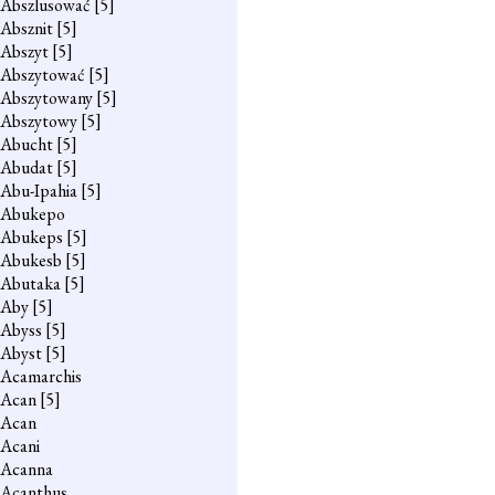
Abszlusować
[5]
Absznit
[5]
Abszyt
[5]
Abszytować
[5]
Abszytowany
[5]
Abszytowy
[5]
Abucht
[5]
Abudat
[5]
Abu-Ipahia
[5]
Abukepo
Abukeps
[5]
Abukesb
[5]
Abutaka
[5]
Aby
[5]
Abyss
[5]
Abyst
[5]
Acamarchis
Acan
[5]
Acan
Acani
Acanna
Acanthus