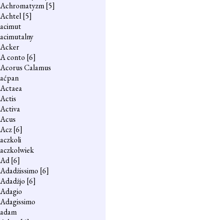
Achromatyzm
[5]
Achtel
[5]
acimut
acimutalny
Acker
A conto
[6]
Acorus Calamus
aćpan
Actaea
Actis
Activa
Acus
Acz
[6]
aczkoli
aczkolwiek
Ad
[6]
Adadżissimo
[6]
Adadżjo
[6]
Adagio
Adagissimo
adam