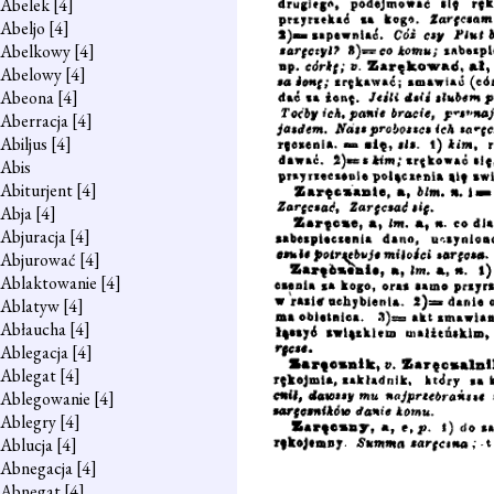
Abelek
[4]
Abeljo
[4]
Abelkowy
[4]
Abelowy
[4]
Abeona
[4]
Aberracja
[4]
Abiljus
[4]
Abis
Abiturjent
[4]
Abja
[4]
Abjuracja
[4]
Abjurować
[4]
Ablaktowanie
[4]
Ablatyw
[4]
Abłaucha
[4]
Ablegacja
[4]
Ablegat
[4]
Ablegowanie
[4]
Ablegry
[4]
Ablucja
[4]
Abnegacja
[4]
Abnegat
[4]