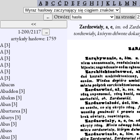
A
B
C
Ć
D
E
F
G
H
I
J
K
L
Ł
M
N
Otwórz
na stronie
Zardzewiały
,
a
,
e
,
im.
od
Zard
1-200/2117
tordtewiały
,
którym dtlwnte dokaz
artykuły hasłowe: 1759
A
[3]
A
[3]
A
[3]
A
[3]
A
[3]
A
[3]
Abacus
Abaddon
[3]
Abakus
[3]
Aban
[3]
Abartarea
[3]
Abarys
[3]
Abas
[3]
Abass
Abaz
[3]