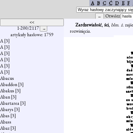
A
B
C
Ć
D
E
F
Otwórz
Zardzewiałość
,
ści
,
blm. ż.
zajś
1-200/2117
rozwinięcia.
artykuły hasłowe: 1759
A
[3]
A
[3]
A
[3]
A
[3]
A
[3]
A
[3]
Abacus
Abaddon
[3]
Abakus
[3]
Aban
[3]
Abartarea
[3]
Abarys
[3]
Abas
[3]
Abass
Abaz
[3]