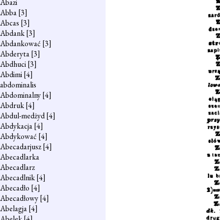
Abazi
Abba
[3]
Abcas
[3]
Abdank
[3]
Abdankować
[3]
Abderyta
[3]
Abdhuci
[3]
Abdimi
[4]
abdominalis
Abdominalny
[4]
Abdruk
[4]
Abdul-medżyd
[4]
Abdykacja
[4]
Abdykować
[4]
Abecadarjusz
[4]
Abecadlarka
Abecadlarz
Abecadlnik
[4]
Abecadło
[4]
Abecadłowy
[4]
Abelagja
[4]
Abelek
[4]