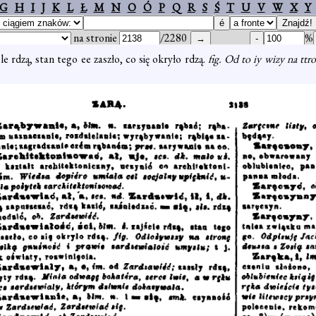
G
H
I
J
K
L
Ł
M
N
O
Ó
P
Q
R
S
Ś
T
U
V
W
X
Y
na stronie
/2280
%
ele rdzą, stan tego ee zaszło, co się okryło rdzą.
fig. Od to iy wizy na ttr