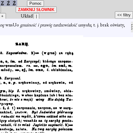
Z
Ź
Ż
Układ
onę
wnsUo
gnuinoić i prawię tardzewiałoić umysłu
; t. j. brak oświaty,