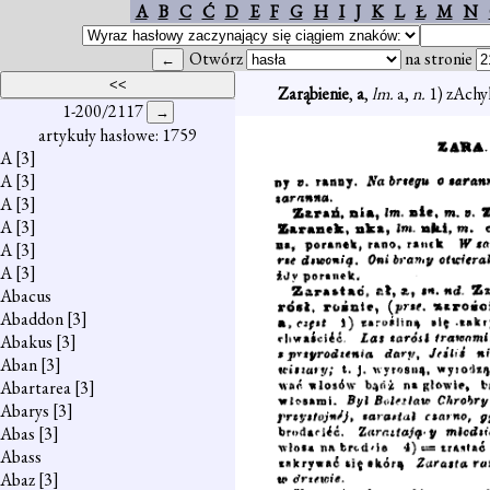
A
B
C
Ć
D
E
F
G
H
I
J
K
L
Ł
M
N
Otwórz
na stronie
Zarąbienie
,
a
,
lm.
a,
n.
1) zAchyl
1-200/2117
artykuły hasłowe: 1759
A
[3]
A
[3]
A
[3]
A
[3]
A
[3]
A
[3]
Abacus
Abaddon
[3]
Abakus
[3]
Aban
[3]
Abartarea
[3]
Abarys
[3]
Abas
[3]
Abass
Abaz
[3]