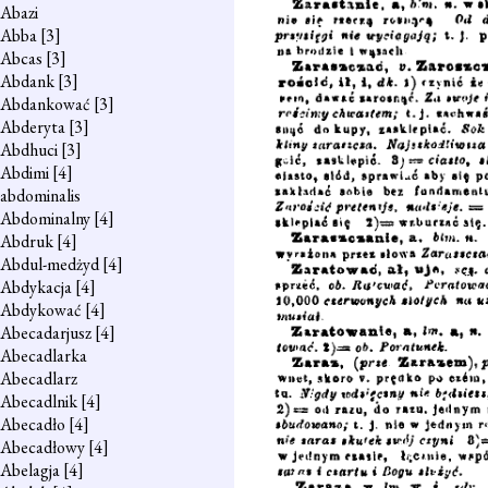
Abazi
Abba
[3]
Abcas
[3]
Abdank
[3]
Abdankować
[3]
Abderyta
[3]
Abdhuci
[3]
Abdimi
[4]
abdominalis
Abdominalny
[4]
Abdruk
[4]
Abdul-medżyd
[4]
Abdykacja
[4]
Abdykować
[4]
Abecadarjusz
[4]
Abecadlarka
Abecadlarz
Abecadlnik
[4]
Abecadło
[4]
Abecadłowy
[4]
Abelagja
[4]