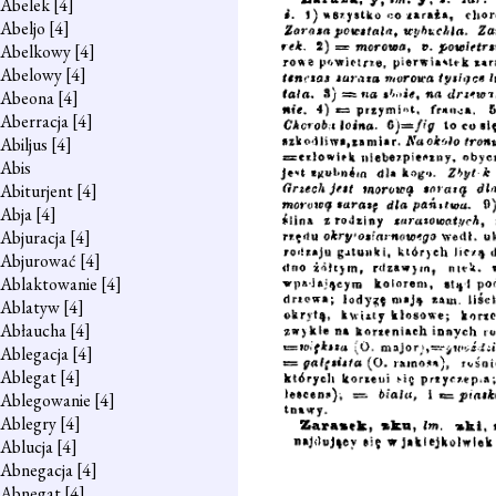
Abelek
[4]
Abeljo
[4]
Abelkowy
[4]
Abelowy
[4]
Abeona
[4]
Aberracja
[4]
Abiljus
[4]
Abis
Abiturjent
[4]
Abja
[4]
Abjuracja
[4]
Abjurować
[4]
Ablaktowanie
[4]
Ablatyw
[4]
Abłaucha
[4]
Ablegacja
[4]
Ablegat
[4]
Ablegowanie
[4]
Ablegry
[4]
Ablucja
[4]
Abnegacja
[4]
Abnegat
[4]