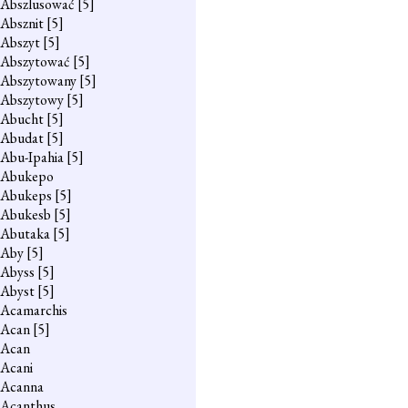
Abszlusować
[5]
Absznit
[5]
Abszyt
[5]
Abszytować
[5]
Abszytowany
[5]
Abszytowy
[5]
Abucht
[5]
Abudat
[5]
Abu-Ipahia
[5]
Abukepo
Abukeps
[5]
Abukesb
[5]
Abutaka
[5]
Aby
[5]
Abyss
[5]
Abyst
[5]
Acamarchis
Acan
[5]
Acan
Acani
Acanna
Acanthus