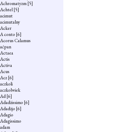
Achromatyzm
[5]
Achtel
[5]
acimut
acimutalny
Acker
A conto
[6]
Acorus Calamus
aćpan
Actaea
Actis
Activa
Acus
Acz
[6]
aczkoli
aczkolwiek
Ad
[6]
Adadżissimo
[6]
Adadżjo
[6]
Adagio
Adagissimo
adam