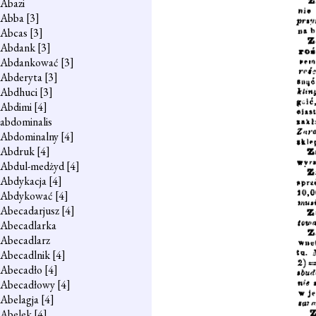
Abazi
Abba
[3]
Abcas
[3]
Abdank
[3]
Abdankować
[3]
Abderyta
[3]
Abdhuci
[3]
Abdimi
[4]
abdominalis
Abdominalny
[4]
Abdruk
[4]
Abdul-medżyd
[4]
Abdykacja
[4]
Abdykować
[4]
Abecadarjusz
[4]
Abecadlarka
Abecadlarz
Abecadlnik
[4]
Abecadło
[4]
Abecadłowy
[4]
Abelagja
[4]
Abelek
[4]