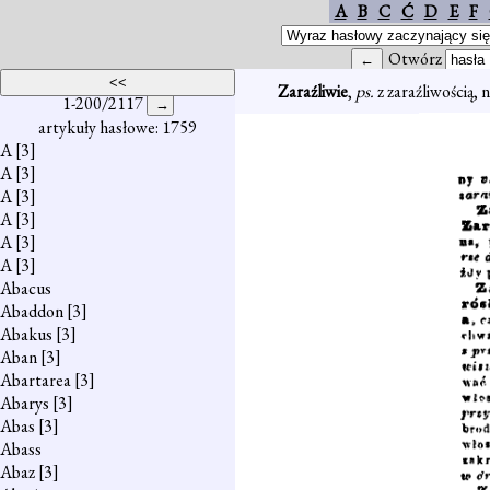
A
B
C
Ć
D
E
F
Otwórz
Zaraźliwie
,
ps.
z zaraźliwością, 
1-200/2117
artykuły hasłowe: 1759
A
[3]
A
[3]
A
[3]
A
[3]
A
[3]
A
[3]
Abacus
Abaddon
[3]
Abakus
[3]
Aban
[3]
Abartarea
[3]
Abarys
[3]
Abas
[3]
Abass
Abaz
[3]