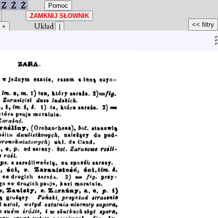
Z
Ź
Ż
Układ