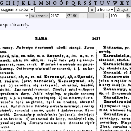
G
H
I
J
K
L
Ł
M
N
O
Ó
P
Q
R
S
Ś
T
U
V
W
X
Y
na stronie
/2280
%
na sposób zaraźy.