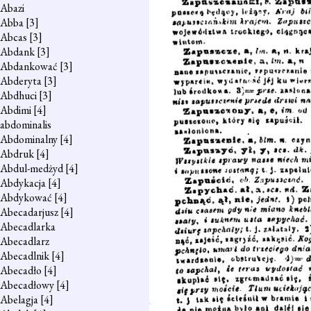
Abazi
Abba
[3]
Abcas
[3]
Abdank
[3]
Abdankować
[3]
Abderyta
[3]
Abdhuci
[3]
Abdimi
[4]
abdominalis
Abdominalny
[4]
Abdruk
[4]
Abdul-medżyd
[4]
Abdykacja
[4]
Abdykować
[4]
Abecadarjusz
[4]
Abecadlarka
Abecadlarz
Abecadlnik
[4]
Abecadło
[4]
Abecadłowy
[4]
Abelagja
[4]