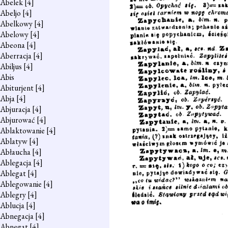
Abelek
[4]
Abeljo
[4]
Abelkowy
[4]
Abelowy
[4]
Abeona
[4]
Aberracja
[4]
Abiljus
[4]
Abis
Abiturjent
[4]
Abja
[4]
Abjuracja
[4]
Abjurować
[4]
Ablaktowanie
[4]
Ablatyw
[4]
Abłaucha
[4]
Ablegacja
[4]
Ablegat
[4]
Ablegowanie
[4]
Ablegry
[4]
Ablucja
[4]
Abnegacja
[4]
Abnegat
[4]