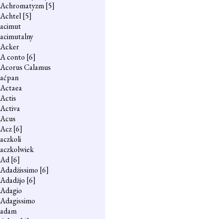
Achromatyzm
[5]
Achtel
[5]
acimut
acimutalny
Acker
A conto
[6]
Acorus Calamus
aćpan
Actaea
Actis
Activa
Acus
Acz
[6]
aczkoli
aczkolwiek
Ad
[6]
Adadżissimo
[6]
Adadżjo
[6]
Adagio
Adagissimo
adam