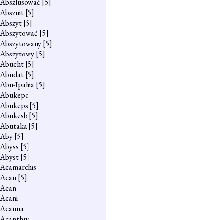
Abszlusować
[5]
Absznit
[5]
Abszyt
[5]
Abszytować
[5]
Abszytowany
[5]
Abszytowy
[5]
Abucht
[5]
Abudat
[5]
Abu-Ipahia
[5]
Abukepo
Abukeps
[5]
Abukesb
[5]
Abutaka
[5]
Aby
[5]
Abyss
[5]
Abyst
[5]
Acamarchis
Acan
[5]
Acan
Acani
Acanna
Acanthus