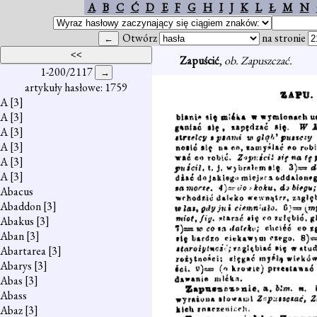
A
B
C
Ć
D
E
F
G
H
I
J
K
L
Ł
M
N
Otwórz
na stronie
Zapuścić
,
ob. Zapuszczać.
1-200/2117
artykuły hasłowe: 1759
A
[3]
A
[3]
A
[3]
A
[3]
A
[3]
A
[3]
Abacus
Abaddon
[3]
Abakus
[3]
Aban
[3]
Abartarea
[3]
Abarys
[3]
Abas
[3]
Abass
Abaz
[3]