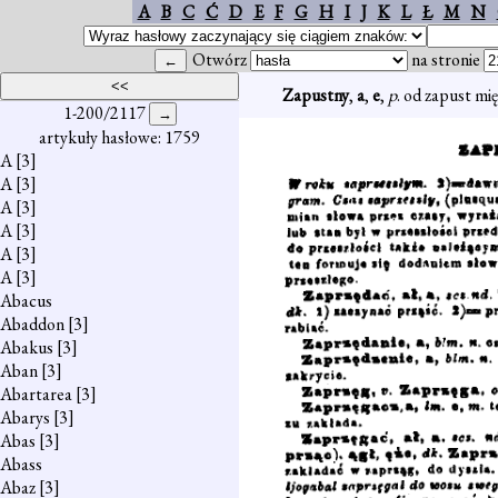
A
B
C
Ć
D
E
F
G
H
I
J
K
L
Ł
M
N
Otwórz
na stronie
Zapustny
,
a
,
e
,
p
. od zapust mi
1-200/2117
artykuły hasłowe: 1759
A
[3]
A
[3]
A
[3]
A
[3]
A
[3]
A
[3]
Abacus
Abaddon
[3]
Abakus
[3]
Aban
[3]
Abartarea
[3]
Abarys
[3]
Abas
[3]
Abass
Abaz
[3]