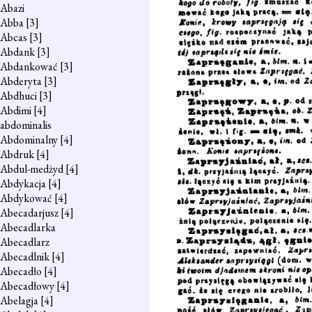
Abazi
Abba
[3]
Abcas
[3]
Abdank
[3]
Abdankować
[3]
Abderyta
[3]
Abdhuci
[3]
Abdimi
[4]
abdominalis
Abdominalny
[4]
Abdruk
[4]
Abdul-medżyd
[4]
Abdykacja
[4]
Abdykować
[4]
Abecadarjusz
[4]
Abecadlarka
Abecadlarz
Abecadlnik
[4]
Abecadło
[4]
Abecadłowy
[4]
Abelagja
[4]