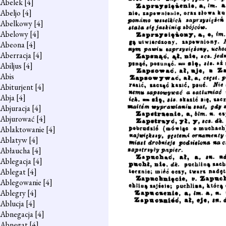
Abelek
[4]
Abeljo
[4]
Abelkowy
[4]
Abelowy
[4]
Abeona
[4]
Aberracja
[4]
Abiljus
[4]
Abis
Abiturjent
[4]
Abja
[4]
Abjuracja
[4]
Abjurować
[4]
Ablaktowanie
[4]
Ablatyw
[4]
Abłaucha
[4]
Ablegacja
[4]
Ablegat
[4]
Ablegowanie
[4]
Ablegry
[4]
Ablucja
[4]
Abnegacja
[4]
Abnegat
[4]