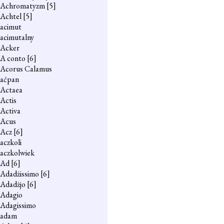
Achromatyzm
[5]
Achtel
[5]
acimut
acimutalny
Acker
A conto
[6]
Acorus Calamus
aćpan
Actaea
Actis
Activa
Acus
Acz
[6]
aczkoli
aczkolwiek
Ad
[6]
Adadżissimo
[6]
Adadżjo
[6]
Adagio
Adagissimo
adam