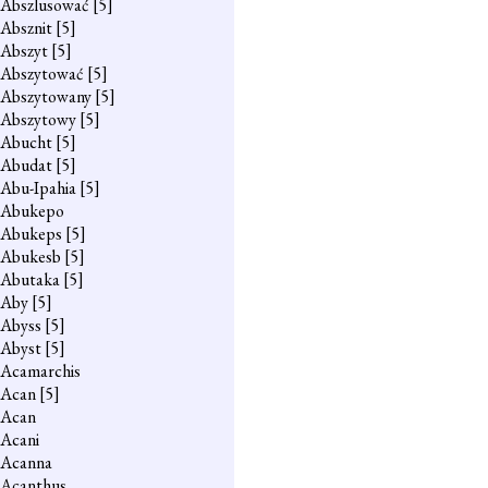
Abszlusować
[5]
Absznit
[5]
Abszyt
[5]
Abszytować
[5]
Abszytowany
[5]
Abszytowy
[5]
Abucht
[5]
Abudat
[5]
Abu-Ipahia
[5]
Abukepo
Abukeps
[5]
Abukesb
[5]
Abutaka
[5]
Aby
[5]
Abyss
[5]
Abyst
[5]
Acamarchis
Acan
[5]
Acan
Acani
Acanna
Acanthus