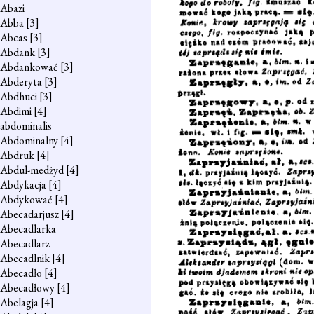
Abazi
Abba
[3]
Abcas
[3]
Abdank
[3]
Abdankować
[3]
Abderyta
[3]
Abdhuci
[3]
Abdimi
[4]
abdominalis
Abdominalny
[4]
Abdruk
[4]
Abdul-medżyd
[4]
Abdykacja
[4]
Abdykować
[4]
Abecadarjusz
[4]
Abecadlarka
Abecadlarz
Abecadlnik
[4]
Abecadło
[4]
Abecadłowy
[4]
Abelagja
[4]