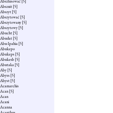
Abszlusować
[5]
Absznit
[5]
Abszyt
[5]
Abszytować
[5]
Abszytowany
[5]
Abszytowy
[5]
Abucht
[5]
Abudat
[5]
Abu-Ipahia
[5]
Abukepo
Abukeps
[5]
Abukesb
[5]
Abutaka
[5]
Aby
[5]
Abyss
[5]
Abyst
[5]
Acamarchis
Acan
[5]
Acan
Acani
Acanna
Acanthus