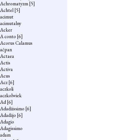
Achromatyzm
[5]
Achtel
[5]
acimut
acimutalny
Acker
A conto
[6]
Acorus Calamus
aćpan
Actaea
Actis
Activa
Acus
Acz
[6]
aczkoli
aczkolwiek
Ad
[6]
Adadżissimo
[6]
Adadżjo
[6]
Adagio
Adagissimo
adam