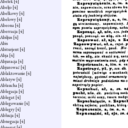
Abelek
[4]
Abeljo
[4]
Abelkowy
[4]
Abelowy
[4]
Abeona
[4]
Aberracja
[4]
Abiljus
[4]
Abis
Abiturjent
[4]
Abja
[4]
Abjuracja
[4]
Abjurować
[4]
Ablaktowanie
[4]
Ablatyw
[4]
Abłaucha
[4]
Ablegacja
[4]
Ablegat
[4]
Ablegowanie
[4]
Ablegry
[4]
Ablucja
[4]
Abnegacja
[4]
Abnegat
[4]