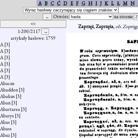
A
B
C
Ć
D
E
F
G
H
I
J
K
L
Ł
M
N
Otwórz
na stronie
Zaprzęż
,
Zaprzęża
,
ob. Zopriąg
1-200/2117
artykuły hasłowe: 1759
A
[3]
A
[3]
A
[3]
A
[3]
A
[3]
A
[3]
Abacus
Abaddon
[3]
Abakus
[3]
Aban
[3]
Abartarea
[3]
Abarys
[3]
Abas
[3]
Abass
Abaz
[3]