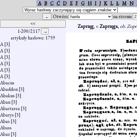
A
B
C
Ć
D
E
F
G
H
I
J
K
L
Ł
M
N
Otwórz
na stronie
Zaprzęg
,
v.
Zaprzęga
,
ob. Zopr
1-200/2117
artykuły hasłowe: 1759
A
[3]
A
[3]
A
[3]
A
[3]
A
[3]
A
[3]
Abacus
Abaddon
[3]
Abakus
[3]
Aban
[3]
Abartarea
[3]
Abarys
[3]
Abas
[3]
Abass
Abaz
[3]