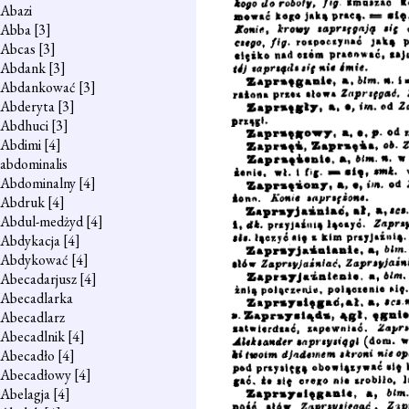
Abazi
Abba
[3]
Abcas
[3]
Abdank
[3]
Abdankować
[3]
Abderyta
[3]
Abdhuci
[3]
Abdimi
[4]
abdominalis
Abdominalny
[4]
Abdruk
[4]
Abdul-medżyd
[4]
Abdykacja
[4]
Abdykować
[4]
Abecadarjusz
[4]
Abecadlarka
Abecadlarz
Abecadlnik
[4]
Abecadło
[4]
Abecadłowy
[4]
Abelagja
[4]