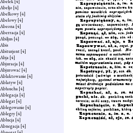
Abelek
[4]
Abeljo
[4]
Abelkowy
[4]
Abelowy
[4]
Abeona
[4]
Aberracja
[4]
Abiljus
[4]
Abis
Abiturjent
[4]
Abja
[4]
Abjuracja
[4]
Abjurować
[4]
Ablaktowanie
[4]
Ablatyw
[4]
Abłaucha
[4]
Ablegacja
[4]
Ablegat
[4]
Ablegowanie
[4]
Ablegry
[4]
Ablucja
[4]
Abnegacja
[4]
Abnegat
[4]