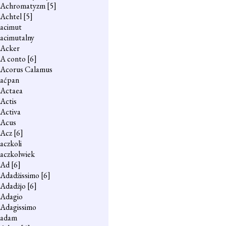
Achromatyzm
[5]
Achtel
[5]
acimut
acimutalny
Acker
A conto
[6]
Acorus Calamus
aćpan
Actaea
Actis
Activa
Acus
Acz
[6]
aczkoli
aczkolwiek
Ad
[6]
Adadżissimo
[6]
Adadżjo
[6]
Adagio
Adagissimo
adam