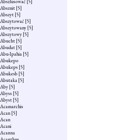
Abszlusować
[5]
Absznit
[5]
Abszyt
[5]
Abszytować
[5]
Abszytowany
[5]
Abszytowy
[5]
Abucht
[5]
Abudat
[5]
Abu-Ipahia
[5]
Abukepo
Abukeps
[5]
Abukesb
[5]
Abutaka
[5]
Aby
[5]
Abyss
[5]
Abyst
[5]
Acamarchis
Acan
[5]
Acan
Acani
Acanna
Acanthus