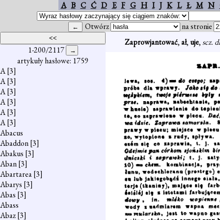
A
B
C
Ć
D
E
F
G
H
I
J
K
L
Ł
M
N
Otwórz
na stronie
Zaprowjantować
,
ał
,
uje
,
scz. 
1-200/2117
artykuły hasłowe: 1759
A
[3]
A
[3]
A
[3]
A
[3]
A
[3]
A
[3]
Abacus
Abaddon
[3]
Abakus
[3]
Aban
[3]
Abartarea
[3]
Abarys
[3]
Abas
[3]
Abass
Abaz
[3]