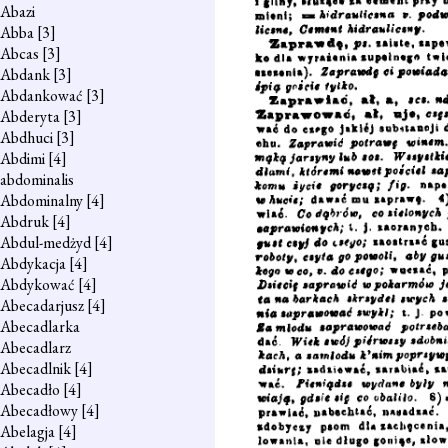
Abazi
Abba
[3]
Abcas
[3]
Abdank
[3]
Abdankować
[3]
Abderyta
[3]
Abdhuci
[3]
Abdimi
[4]
abdominalis
Abdominalny
[4]
Abdruk
[4]
Abdul-medżyd
[4]
Abdykacja
[4]
Abdykować
[4]
Abecadarjusz
[4]
Abecadlarka
Abecadlarz
Abecadlnik
[4]
Abecadło
[4]
Abecadłowy
[4]
Abelagja
[4]