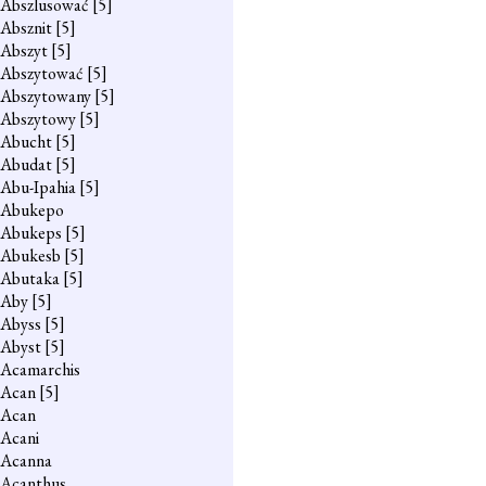
Abszlusować
[5]
Absznit
[5]
Abszyt
[5]
Abszytować
[5]
Abszytowany
[5]
Abszytowy
[5]
Abucht
[5]
Abudat
[5]
Abu-Ipahia
[5]
Abukepo
Abukeps
[5]
Abukesb
[5]
Abutaka
[5]
Aby
[5]
Abyss
[5]
Abyst
[5]
Acamarchis
Acan
[5]
Acan
Acani
Acanna
Acanthus