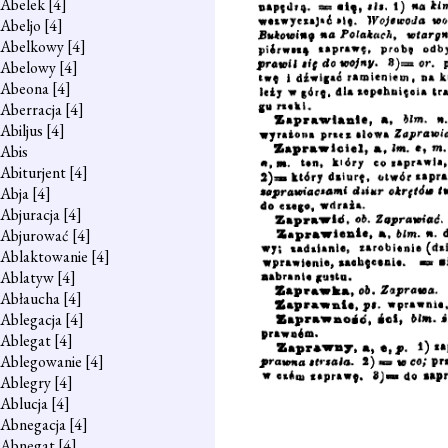
Abelek
[4]
Abeljo
[4]
Abelkowy
[4]
Abelowy
[4]
Abeona
[4]
Aberracja
[4]
Abiljus
[4]
Abis
Abiturjent
[4]
Abja
[4]
Abjuracja
[4]
Abjurować
[4]
Ablaktowanie
[4]
Ablatyw
[4]
Abłaucha
[4]
Ablegacja
[4]
Ablegat
[4]
Ablegowanie
[4]
Ablegry
[4]
Ablucja
[4]
Abnegacja
[4]
Abnegat
[4]