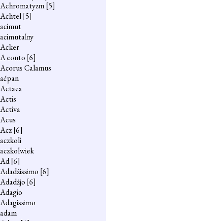
Achromatyzm
[5]
Achtel
[5]
acimut
acimutalny
Acker
A conto
[6]
Acorus Calamus
aćpan
Actaea
Actis
Activa
Acus
Acz
[6]
aczkoli
aczkolwiek
Ad
[6]
Adadżissimo
[6]
Adadżjo
[6]
Adagio
Adagissimo
adam