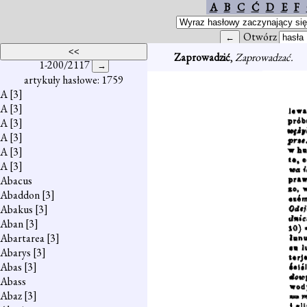
A
B
C
Ć
D
E
F
Otwórz
Zaprowadzić
,
Zaprowadzać.
1-200/2117
artykuły hasłowe: 1759
A
[3]
A
[3]
A
[3]
A
[3]
A
[3]
A
[3]
Abacus
Abaddon
[3]
Abakus
[3]
Aban
[3]
Abartarea
[3]
Abarys
[3]
Abas
[3]
Abass
Abaz
[3]