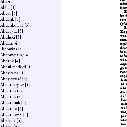
Abazi
Abba
[3]
Abcas
[3]
Abdank
[3]
Abdankować
[3]
Abderyta
[3]
Abdhuci
[3]
Abdimi
[4]
abdominalis
Abdominalny
[4]
Abdruk
[4]
Abdul-medżyd
[4]
Abdykacja
[4]
Abdykować
[4]
Abecadarjusz
[4]
Abecadlarka
Abecadlarz
Abecadlnik
[4]
Abecadło
[4]
Abecadłowy
[4]
Abelagja
[4]
Abelek
[4]