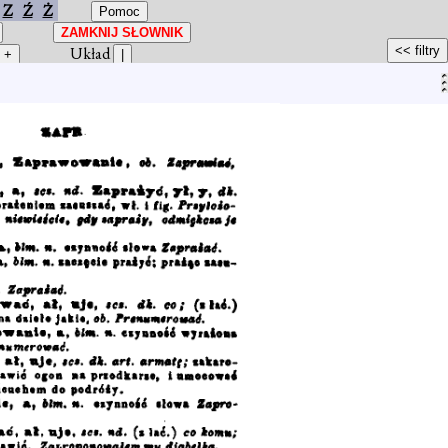
Z
Ź
Ż
Układ