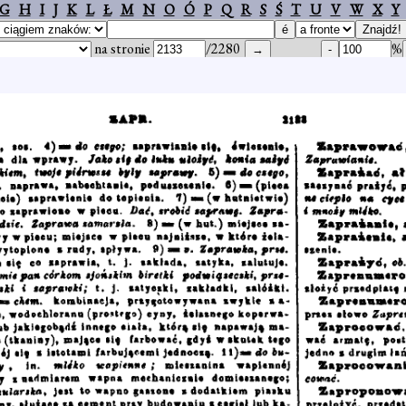
G
H
I
J
K
L
Ł
M
N
O
Ó
P
Q
R
S
Ś
T
U
V
W
X
Y
na stronie
/2280
%