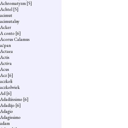
Achromatyzm
[5]
Achtel
[5]
acimut
acimutalny
Acker
A conto
[6]
Acorus Calamus
aćpan
Actaea
Actis
Activa
Acus
Acz
[6]
aczkoli
aczkolwiek
Ad
[6]
Adadżissimo
[6]
Adadżjo
[6]
Adagio
Adagissimo
adam