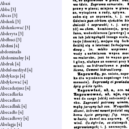
Abazi
Abba
[3]
Abcas
[3]
Abdank
[3]
Abdankować
[3]
Abderyta
[3]
Abdhuci
[3]
Abdimi
[4]
abdominalis
Abdominalny
[4]
Abdruk
[4]
Abdul-medżyd
[4]
Abdykacja
[4]
Abdykować
[4]
Abecadarjusz
[4]
Abecadlarka
Abecadlarz
Abecadlnik
[4]
Abecadło
[4]
Abecadłowy
[4]
Abelagja
[4]