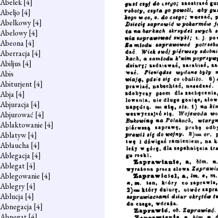
Abelek
[4]
Abeljo
[4]
Abelkowy
[4]
Abelowy
[4]
Abeona
[4]
Aberracja
[4]
Abiljus
[4]
Abis
Abiturjent
[4]
Abja
[4]
Abjuracja
[4]
Abjurować
[4]
Ablaktowanie
[4]
Ablatyw
[4]
Abłaucha
[4]
Ablegacja
[4]
Ablegat
[4]
Ablegowanie
[4]
Ablegry
[4]
Ablucja
[4]
Abnegacja
[4]
Abnegat
[4]