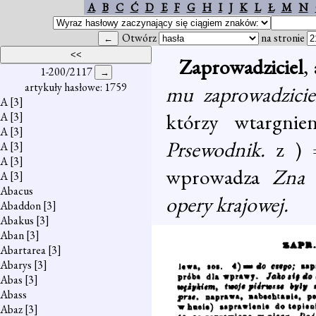
A
B
C
Ć
D
E
F
G
H
I
J
K
L
Ł
M
N
Otwórz
na stronie
Zaprowadziciel
,
1-200/2117
artykuły hasłowe: 1759
mu zaprowadzicie
A
[3]
którzy wtargni
A
[3]
A
[3]
Prsewodnik.
z )
A
[3]
A
[3]
wprowadza
Zna 
A
[3]
Abacus
opery krajowej.
Abaddon
[3]
Abakus
[3]
Aban
[3]
Abartarea
[3]
Abarys
[3]
Abas
[3]
Abass
Abaz
[3]