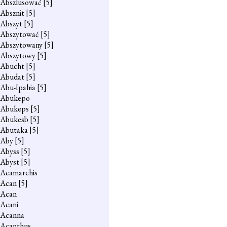
Abszlusować
[5]
Absznit
[5]
Abszyt
[5]
Abszytować
[5]
Abszytowany
[5]
Abszytowy
[5]
Abucht
[5]
Abudat
[5]
Abu-Ipahia
[5]
Abukepo
Abukeps
[5]
Abukesb
[5]
Abutaka
[5]
Aby
[5]
Abyss
[5]
Abyst
[5]
Acamarchis
Acan
[5]
Acan
Acani
Acanna
Acanthus