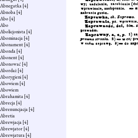
Abnegatka
[4]
Abnoba
[4]
Abo
[4]
Abo
Abolicjonista
[4]
Abominacja
[4]
Abonament
[4]
Abonda
[4]
Abonent
[4]
Abonować
[4]
Abordaż
[4]
Aborygieni
[4]
Abowiem
[4]
Abowiem
Abrahamita
[4]
Abrecja
[4]
Abrenuncjacja
[4]
Abretia
Abrewjacja
[4]
Abrewjator
[4]
Abrewjatura
[4]