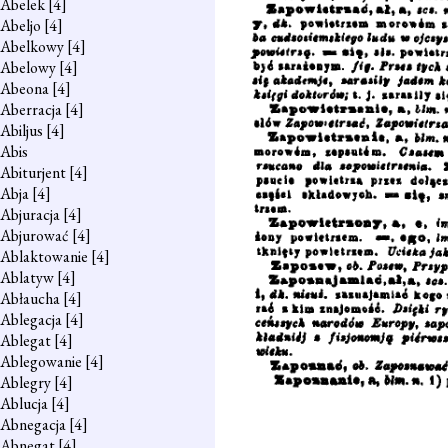
Abelek
[4]
Abeljo
[4]
Abelkowy
[4]
Abelowy
[4]
Abeona
[4]
Aberracja
[4]
Abiljus
[4]
Abis
Abiturjent
[4]
Abja
[4]
Abjuracja
[4]
Abjurować
[4]
Ablaktowanie
[4]
Ablatyw
[4]
Abłaucha
[4]
Ablegacja
[4]
Ablegat
[4]
Ablegowanie
[4]
Ablegry
[4]
Ablucja
[4]
Abnegacja
[4]
Abnegat
[4]