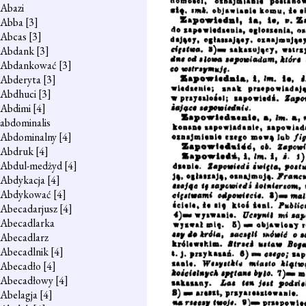
Abazi
Abba
[3]
Abcas
[3]
Abdank
[3]
Abdankować
[3]
Abderyta
[3]
Abdhuci
[3]
Abdimi
[4]
abdominalis
Abdominalny
[4]
Abdruk
[4]
Abdul-medżyd
[4]
Abdykacja
[4]
Abdykować
[4]
Abecadarjusz
[4]
Abecadlarka
Abecadlarz
Abecadlnik
[4]
Abecadło
[4]
Abecadłowy
[4]
Abelagja
[4]