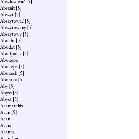
Abszlusować
[5]
Absznit
[5]
Abszyt
[5]
Abszytować
[5]
Abszytowany
[5]
Abszytowy
[5]
Abucht
[5]
Abudat
[5]
Abu-Ipahia
[5]
Abukepo
Abukeps
[5]
Abukesb
[5]
Abutaka
[5]
Aby
[5]
Abyss
[5]
Abyst
[5]
Acamarchis
Acan
[5]
Acan
Acani
Acanna
Acanthus