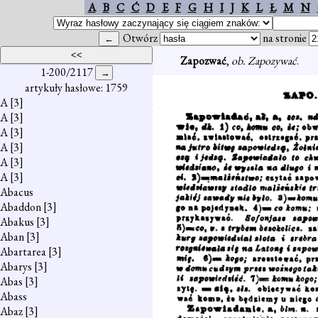
A
B
C
Ć
D
E
F
G
H
I
J
K
L
Ł
M
N
Otwórz
na stronie
Zapozwać
,
ob. Zapozywać
.
1-200/2117
artykuły hasłowe: 1759
A
[3]
A
[3]
A
[3]
A
[3]
A
[3]
A
[3]
Abacus
Abaddon
[3]
Abakus
[3]
Aban
[3]
Abartarea
[3]
Abarys
[3]
Abas
[3]
Abass
Abaz
[3]