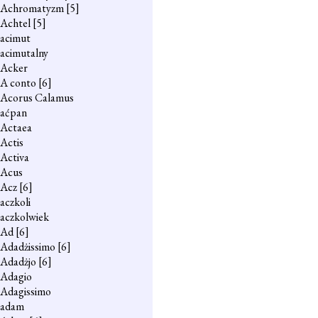
Achromatyzm
[5]
Achtel
[5]
acimut
acimutalny
Acker
A conto
[6]
Acorus Calamus
aćpan
Actaea
Actis
Activa
Acus
Acz
[6]
aczkoli
aczkolwiek
Ad
[6]
Adadżissimo
[6]
Adadżjo
[6]
Adagio
Adagissimo
adam